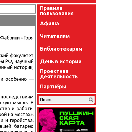
Правила
пользования
Афиша
Читателям
 Фабрики «Горя
Библиотекарям
ский факультет
День в истории
ры РФ, научный
енный историк,
Проектная
деятельность
 и особенно —
Партнёры
 последствиям
ескую мысль. В
ества и работы
рой на местах».
 и геройства.
авшей батарею