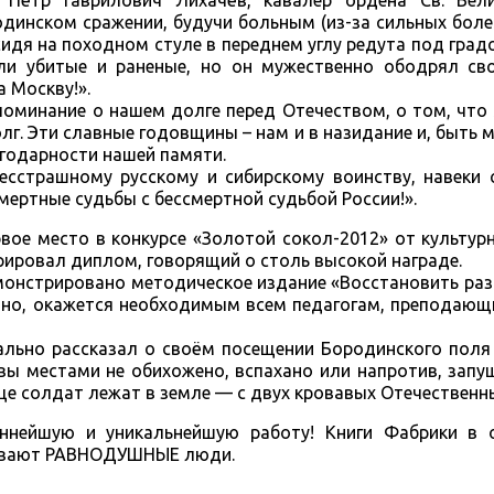
р Пётр Гаврилович Лихачёв, кавалер ордена Св. Вел
одинском сражении, будучи больным (из-за сильных болей
сидя на походном стуле в переднем углу редута под градо
дали убитые и раненые, но он мужественно ободрял св
а Москву!».
поминание о нашем долге перед Отечеством, о том, что
. Эти славные годовщины – нам и в назидание и, быть мо
агодарности нашей памяти.
есстрашному русскому и сибирскому воинству, навеки 
мертные судьбы с бессмертной судьбой России!».
рвое место в конкурсе «Золотой сокол-2012» от культур
ировал диплом, говорящий о столь высокой награде.
монстрировано методическое издание «Восстановить ра
енно, окажется необходимым всем педагогам, преподаю
льно рассказал о своём посещении Бородинского поля 
вы местами не обихожено, вспахано или напротив, запу
еще солдат лежат в земле — с двух кровавых Отечествен
ннейшую и уникальнейшую работу! Книги Фабрики в 
ывают РАВНОДУШНЫЕ люди.