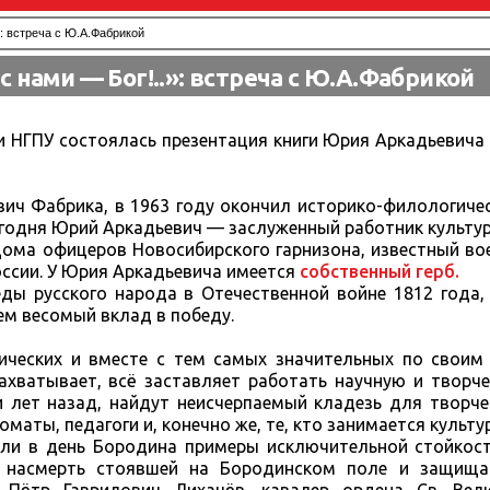
.": встреча с Ю.А.Фабрикой
с нами — Бог!..»: встреча с Ю.А.Фабрикой
и НГПУ состоялась презентация книги Юрия Аркадьевича
ич Фабрика, в 1963 году окончил историко-филологиче
Сегодня Юрий Аркадьевич — заслуженный работник культу
Дома офицеров Новосибирского гарнизона, известный во
оссии. У Юрия Аркадьевича имеется
собственный герб.
ды русского народа в Отечественной войне 1812 года,
ем весомый вклад в победу.
ческих и вместе с тем самых значительных по своим
захватывает, всё заставляет работать научную и творч
и лет назад, найдут неисчерпаемый кладезь для творч
маты, педагоги и, конечно же, те, кто занимается культу
ли в день Бородина примеры исключительной стойкости
, насмерть стоявшей на Бородинском поле и защищ