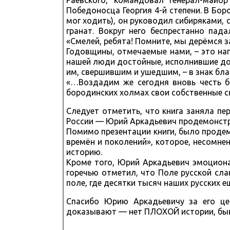
Раевского, командовал генерал-майо
Победоносца Георгия 4-й степени. В Бор
мог ходить), он руководил сибиряками, 
гранат. Вокруг него беспрестанно па
«Смелей, ребята! Помните, мы дерёмся з
Годовщины, отмечаемые нами, – это на
нашей люди достойные, исполнившие долг
им, свершившим и ушедшим, – в знак бл
«…Воздадим же сегодня вновь честь б
бородинских холмах свои собственные с
Следует отметить, что книга заняла пе
России — Юрий Аркадьевич продемонстр
Помимо презентации книги, было проде
времён и поколений», которое, несомн
историю.
Кроме того, Юрий Аркадьевич эмоциона
горечью отметил, что Поле русской сла
поле, где десятки тысяч наших русских 
Спасибо Юрию Аркадьевичу за его це
доказывают — нет ПЛОХОЙ истории, б