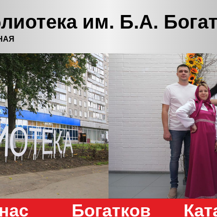
лиотека им. Б.А. Бога
НАЯ
нас
Богатков
Кат