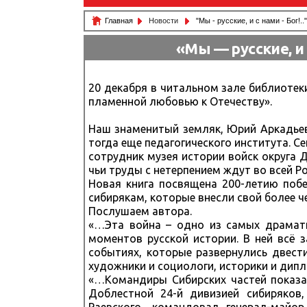
Главная
Новости
"Мы - русские, и с нами - Бог!.
«Мы — русские, и 
20 декабря в читальном зале библиотек
пламенной любовью к Отечеству».
Наш знаменитый земляк, Юрий Аркадьев
тогда еще педагогического института. 
сотрудник музея истории войск округа 
чьи труды с нетерпением ждут во всей Р
Новая книга посвящена 200-летию побе
сибирякам, которые внесли свой более ч
Послушаем автора.
«…Эта война – одно из самых драмати
моментов русской истории. В ней всё 
событиях, которые развернулись двест
художники и социологи, историки и дипло
«…Командиры Сибирских частей показа
Доблестной 24-й дивизией сибиряков