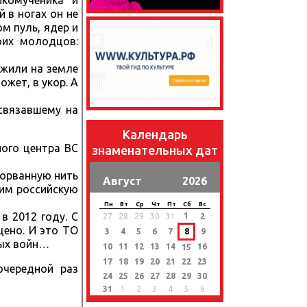
икомученика и
 в ногах он не
м пуль, ядер и
оих молодцов:
 жили на земле
жет, в укор. А
связавшему на
Календарь
ного центра ВС
знаменательных дат
зорванную нить
Август
2026
щим российскую
Пн
Вт
Ср
Чт
Пт
Сб
Вс
в 2012 году. С
1
27
28
29
30
31
2
щено. И это ТО
3
4
5
6
7
8
9
ных войн…
10
11
12
13
14
16
15
17
18
19
20
21
22
23
очередной раз
24
25
26
27
28
29
30
31
1
2
3
4
5
6