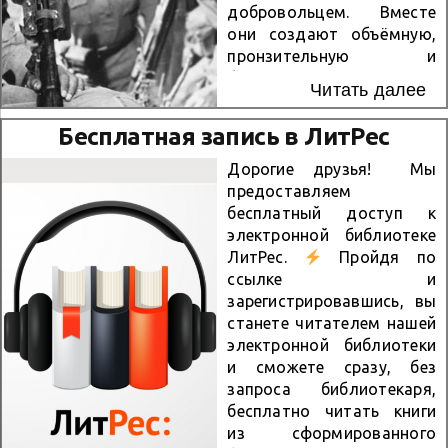
открывает Александра
добровольцем. Вместе
Куприна с новой стороны:
они создают объёмную,
«Гранатовый браслет» —
пронзительную и
жемчужина русской
бесконечно человечную
прозы о безответной,
Читать далее
картину того, что
трагической, но
довелось пережить
Бесплатная запись в ЛитРес
удивительно чистой и
стране и каждому её
святой любви, которая
защитнику. О чём этот
Дорогие друзья! Мы
«бывает один раз в
сборник: не только «А
предоставляем
несколько...
зори здесь тихие…» «А
бесплатный доступ к
зори здесь тихие…»
электронной библиотеке
(повесть) — визитная
ЛитРес.
Пройдя по
карточка автора,
ссылке и
ставшая символом
зарегистрировавшись, вы
трагизма и героизма
станете читателем нашей
войны. История о пяти
электронной библиотеки
девушках-зенитчицах под
и сможете сразу, без
командованием
запроса библиотекаря,
старшины Васкова,
бесплатно читать книги
вступивших в неравный
из сформированного