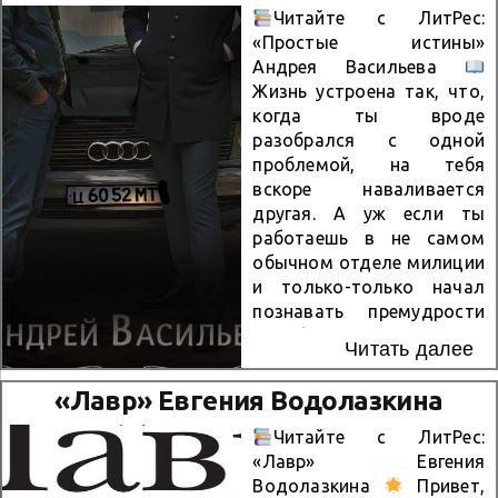
отличаются
Союза писателей России и
Читайте с ЛитРес:
удивительной глубиной,
лауреатом премии имени
«Простые истины»
искренностью и
И. А. Ефремова...
Андрея Васильева
бережным отношением к
Жизнь устроена так, что,
читателю. Ольга не
когда ты вроде
поучает, а словно берёт
разобрался с одной
за руку и сопровождает в
проблемой, на тебя
важном путешествии — к
вскоре наваливается
самой себе. О чём эта
другая. А уж если ты
книга «К себе нежно» —
работаешь в не самом
это не просто книга,
обычном отделе милиции
а настоящий разговор по
и только-только начал
душам на самые важные
познавать премудрости
темы: О чувствах —...
службы в нем, то можно
Читать далее
быть уверенным в том,
что этот принцип
«Лавр» Евгения Водолазкина
гарантированно будет
срабатывать раз за
Читайте с ЛитРес:
разом. Вот и крутится
«Лавр» Евгения
Олег Ровнин как белка в
Водолазкина
Привет,