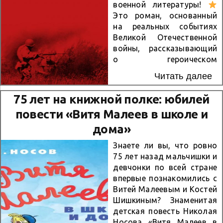
военной литературы!
слишком высока. Автор
Это роман, основанный
виртуозно закручивает
на реальных событиях
интригу, сочетая
Великой Отечественной
классический детектив,
войны, рассказывающий
глубокий психологизм и
о героическом
яркие человеческие
сопротивлении советских
судьбы. Вы не
Читать далее
солдат в тяжелые годы
успокоитесь, пока не
борьбы с врагом.
75 лет на книжной полке: юбилей
доберетесь до...
Шолохов мастерски
повести «Витя Малеев в школе и
передает атмосферу
войны, дух мужества и
дома»
самопожертвования,
Знаете ли вы, что ровно
показывая судьбы
75 лет назад мальчишки и
обычных людей, ставших
девчонки по всей стране
героями. В книге ярко
впервые познакомились с
раскрыты чувства, страхи
Витей Малеевым и Костей
и надежды тех, кто
Шишкиным? Знаменитая
боролся за свободу и
детская повесть Николая
мирное будущее страны.
Носова «Витя Малеев в