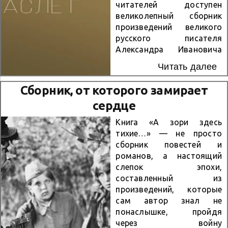
читателей доступен
великолепный сборник
произведений великого
русского писателя
Александра Ивановича
Куприна, выпущенный в
Читать далее
знаменитой серии
«Великий русский роман».
Сборник, от которого замирает
В этом году у нас есть
сердце
особый повод перечитать
Куприна — его
Книга «А зори здесь
бессмертный рассказ
тихие…» — не просто
«Гранатовый браслет»
сборник повестей и
отмечает 115-летний
романов, а настоящий
юбилей! В эту
слепок эпохи,
электронную книгу
составленный из
(объемом 162 страницы)
произведений, которые
вошли четыре знаковых
сам автор знал не
произведения автора,
понаслышке, пройдя
каждое из которых
через войну