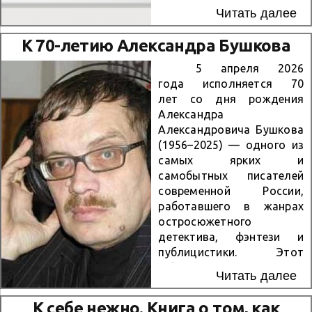
бой с отрядом немецких
фонда, которые
Читать далее
диверсантов, по сей день
выдаются на 14 дней.
поражает своей
Лимит – 3 книги на руках.
К 70-летию Александра Бушкова
пронзительностью. «В
Что необходимо сделать?
списках не значился»
1. Пройдите по ссылке:
5 апреля 2026
(роман) — история...
http://lit.to/12748 . 2.
года исполняется 70
Введите Ваши данные:
лет со дня рождения
имя, фамилию, год
Александра
рождения и электронную
Александровича Бушкова
почту. Нажмите
(1956–2025) — одного из
«Зарегистрироваться»,
самых ярких и
после чего вы получаете
самобытных писателей
логин и пароль на ваш
современной России,
почтовый ящик. 3. На
работавшего в жанрах
сайте ЛитРес
остросюжетного
https://www.litres.ru в
детектива, фэнтези и
форме «Войти» нажмите
публицистики. Этот
«Вход по читательскому
юбилей — прекрасный
Читать далее
билету» и введите логин и
повод вспомнить его
пароль, полученные на
творчество и
К себе нежно. Книга о том, как
вашу электронную...