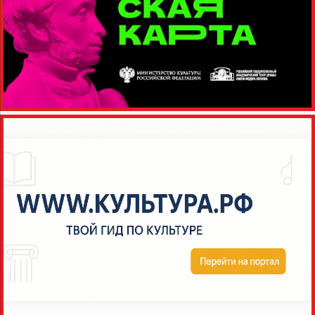
«Лавр»? Глубокая
философия: Водолазкин
задает важные вопросы о
жизни, смерти и
человечности, заставляя
читателя задуматься о
своем собственном пути.
Уникальный стиль: Автор
виртуозно сочетает
историческую
достоверность и
поэтичность, создавая
атмосферу, в которую
хочется погружаться
снова и снова.
Современная...