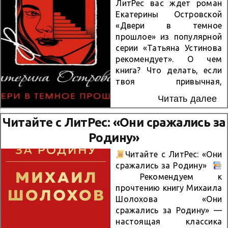
ЛитРес вас ждет роман
Екатерины Островской
«Двери в темное
прошлое» из популярной
серии «Татьяна Устинова
рекомендует». О чем
книга? Что делать, если
твоя привычная,
размеренная жизнь в
Читать далее
одночасье рушится, а из
шкафов начинают
Читайте с ЛитРес: «Они сражались за
стремительно сыпаться
Родину»
скелеты? Главной героине
предстоит столкнуться
Читайте с ЛитРес: «Они
лицом к лицу с тайнами
сражались за Родину»
своего прошлого,
Рекомендуем к
которые она так долго
прочтению книгу Михаила
пыталась забыть. Каждая
Шолохова «Они
открытая дверь ведет к
сражались за Родину» —
новым загадкам, а цена
настоящая классика
правды оказывается