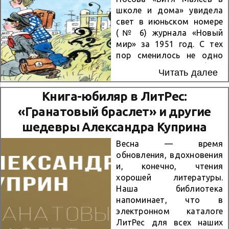
Эта книга —
школе и дома» увидела
вдохновляющий пример
свет в июньском номере
мужества и гражданской
(№ 6) журнала «Новый
стойкости, которые
мир» за 1951 год. С тех
остаются актуальными и
пор сменилось не одно
по сей день.
Прочитать
поколение, но эта добрая,
книгу можно на Литресс:
Читать далее
смешная и удивительно
https://www.litres.ru/book/
живая история до сих пор
mihail-sholohov/oni-
Книга-юбиляр в ЛитРес:
остаётся одной из самых
srazhalis-za-rodinu-
«Гранатовый браслет» и другие
любимых у юных
9543563/ Не пропустите
читателей и их
возможность...
шедевры Александра Куприна
родителей. О чём книга?
Весна — время
Это история о двух
обновления, вдохновения
обычных
и, конечно, чтения
четвероклассниках,
хорошей литературы.
которые сталкиваются с
Наша библиотека
типичными «школьными»
напоминает, что в
проблемами. Вите никак
электронном каталоге
не даётся арифметика, а
ЛитРес для всех наших
его другу Косте...