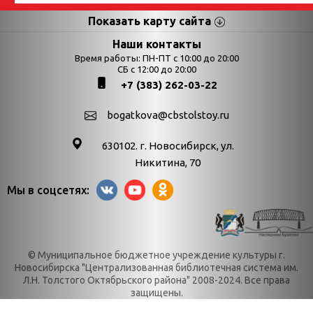
Показать карту сайта
Страницы
Категории
Наши контакты
Время работы: ПН-ПТ с 10:00 до 20:00
Афиша
СБ с 12:00 до 20:00
Выставки
+7 (383) 262-03-22
Библиотекарям
День в истории
Календарь
День в истории.
bogatkova@cbstolstoy.ru
знаменательных дат
Август
630102. г. Новосибирск, ул.
Методические
День в истории.
Никитина, 70
материалы
Апрель
Мы в соцсетях:
Богатков
День в истории.
Контакты
Декабрь
Литрес
День в истории.
© Муниципальное бюджетное учреждение культуры г.
Новости
Июль
Новосибирска "Централизованная библиотечная система им.
Категории
День в истории.
Л.Н. Толстого Октябрьского района" 2008-2024. Все права
защищены.
О нас
Июнь