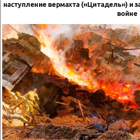
наступление вермахта («Цитадель») и 
войне