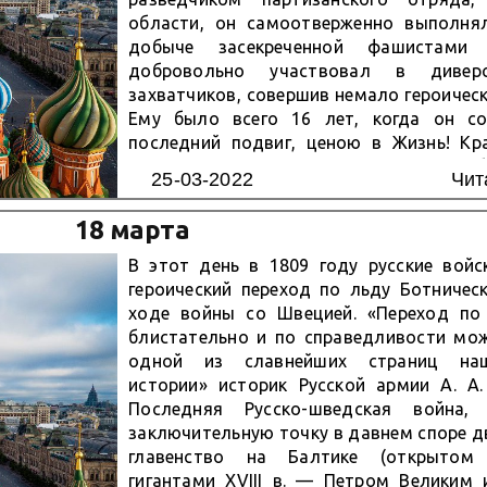
области, он самоотверженно выполня
добыче засекреченной фашистами 
добровольно участвовал в дивер
захватчиков, совершив немало героическ
Ему было всего 16 лет, когда он с
последний подвиг, ценою в Жизнь! Кр
Александра Чекалина Тульская об
25-03-2022
Чит
Песковатское. 25 марта 1925 года, в с
Павла Чекалина, родился сын! Назвал
18 марта
Саша! Мальчик был подвижным...
В этот день в 1809 году русские войс
героический переход по льду Ботничес
ходе войны со Швецией. «Переход по
блистательно и по справедливости мож
одной из славнейших страниц на
истории» историк Русской армии А. А.
Последняя Русско-шведская война, 
заключительную точку в давнем споре д
главенство на Балтике (открыто
гигантами XVIII в. — Петром Великим 