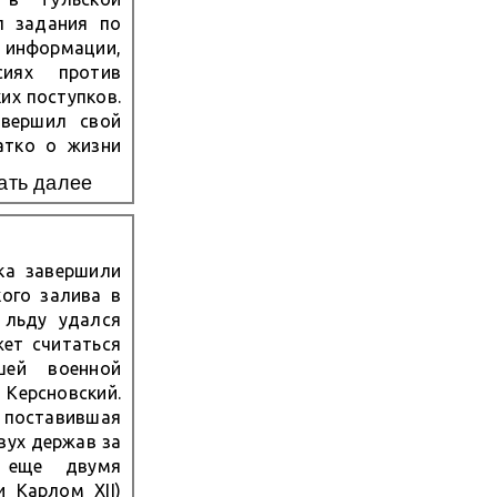
л задания по
информации,
сиях против
их поступков.
овершил свой
атко о жизни
ласть, село
ать далее
емье охотника
и Александр,
ка завершили
кого залива в
 льду удался
ет считаться
шей военной
 Керсновский.
поставившая
вух держав за
м еще двумя
и Карлом XII)