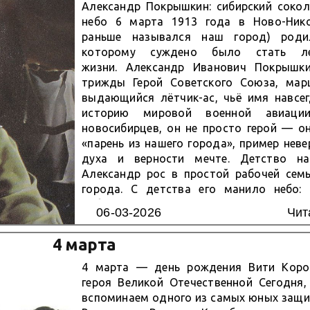
Александр Покрышкин: сибирский сокол
небо 6 марта 1913 года в Ново-Нико
раньше назывался наш город) родил
которому суждено было стать ле
жизни. Александр Иванович Покрышк
трижды Герой Советского Союза, мар
выдающийся лётчик-ас, чьё имя навсег
историю мировой военной авиаци
новосибирцев, он не просто герой — о
«парень из нашего города», пример нев
духа и верности мечте. Детство на
Александр рос в простой рабочей семь
города. С детства его манило небо:
наблюдал за полётами первых самол
06-03-2026
Чит
заниматься в авиамодельном кружке...
4 марта
4 марта — день рождения Вити Коро
героя Великой Отечественной Сегодня,
вспоминаем одного из самых юных защи