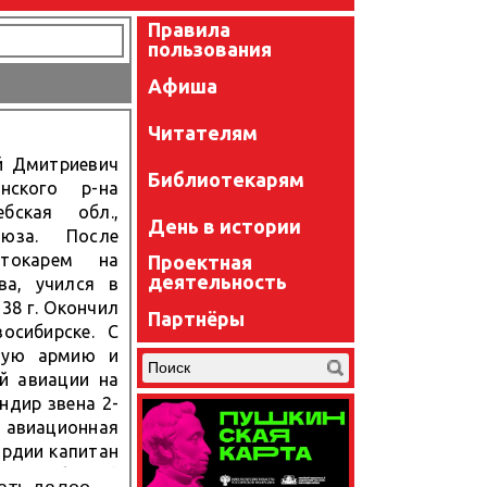
Правила
пользования
Афиша
Читателям
й Дмитриевич
Библиотекарям
нского р-на
бская обл.,
День в истории
оюза. После
токарем на
Проектная
деятельность
ва, учился в
38 г. Окончил
Партнёры
осибирске. С
щую армию и
й авиации на
андир звена 2-
я авиационная
ардии капитан
ел 241 боевой