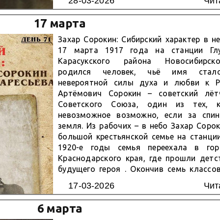
28-03-2026
Чит
вылет на...
17 марта
Захар Сорокин: Сибирский характер в н
17 марта 1917 года на станции Глу
Карасукского района Новосибирск
родился человек, чьё имя стал
невероятной силы духа и любви к Р
Артёмович Сорокин – советский лётч
Советского Союза, один из тех, к
невозможное возможно, если за спи
земля. Из рабочих – в небо Захар Соро
большой крестьянской семье на станции
1920-е годы семья переехала в гор
Краснодарского края, где прошли детс
будущего героя . Окончив семь классо
помощником машиниста паровоза и о
17-03-2026
Чит
учился в аэроклубе – мечта о небе...
6 марта