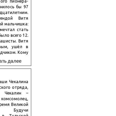
ого пионера-
лнилось бы 97
дцатилетним.
гендой Витя
ый мальчишка:
мечтал стать
ыло всего 12.
ашисты. Витя
вым, ушёл в
едчиком. Кому
ка, который
ать далее
аши Чекалина
ского отряда,
р Чекалин –
комсомолец,
время Великой
 Будучи
 в Тульской