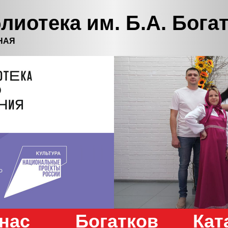
лиотека им. Б.А. Бога
НАЯ
нас
Богатков
Кат