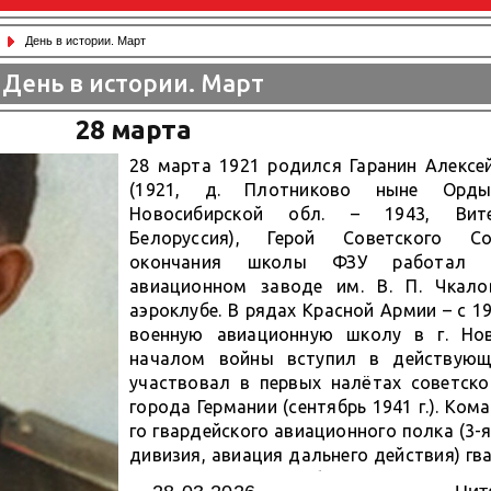
День в истории. Март
День в истории. Март
28 марта
28 марта 1921 родился Гаранин Алексе
(1921, д. Плотниково ныне Орды
Новосибирской обл. – 1943, Вите
Белоруссия), Герой Советского С
окончания школы ФЗУ работал 
авиационном заводе им. В. П. Чкало
аэроклубе. В рядах Красной Армии – с 19
военную авиационную школу в г. Нов
началом войны вступил в действую
участвовал в первых налётах советско
города Германии (сентябрь 1941 г.). Ком
го гвардейского авиационного полка (3-
дивизия, авиация дальнего действия) гв
А. Д. Гаранин к октябрю 1942 г. произв