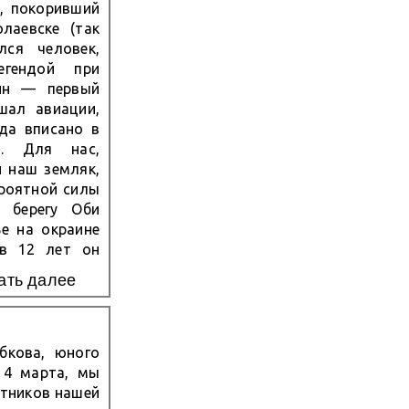
, покоривший
лаевске (так
ся человек,
гендой при
ин — первый
шал авиации,
да вписано в
и. Для нас,
н наш земляк,
ероятной силы
 берегу Оби
е на окраине
 в 12 лет он
ётов и начал
ать далее
бкова, юного
 4 марта, мы
тников нашей