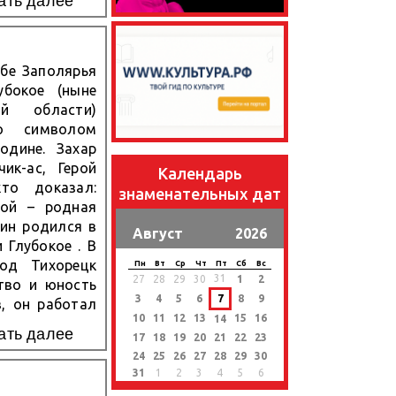
ать далее
ебе Заполярья
бокое (ныне
ой области)
о символом
одине. Захар
ик-ас, Герой
Календарь
то доказал:
знаменательных дат
ной – родная
кин родился в
Август
2026
 Глубокое . В
од Тихорецк
Пн
Вт
Ср
Чт
Пт
Сб
Вс
31
27
28
29
30
1
2
тво и юность
3
4
5
6
7
8
9
в, он работал
10
11
12
13
15
16
14
дновременно
ать далее
17
18
19
20
21
22
23
24
25
26
27
28
29
30
31
1
2
3
4
5
6