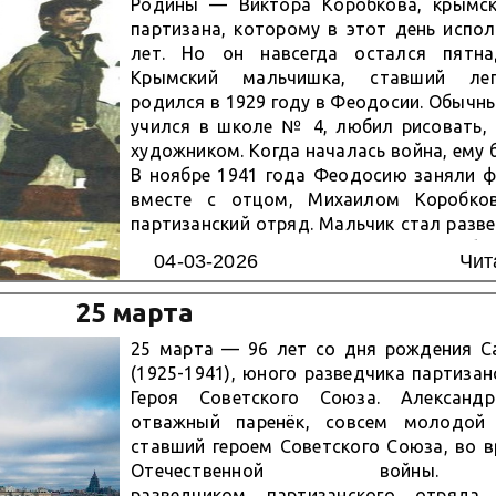
Родины — Виктора Коробкова, крымск
партизана, которому в этот день испо
лет. Но он навсегда остался пятна
Крымский мальчишка, ставший ле
родился в 1929 году в Феодосии. Обычн
учился в школе № 4, любил рисовать, 
художником. Когда началась война, ему б
В ноябре 1941 года Феодосию заняли ф
вместе с отцом, Михаилом Коробко
партизанский отряд. Мальчик стал разв
придёт в голову подозревать ребён
04-03-2026
Чит
просто ходит по...
25 марта
25 марта — 96 лет со дня рождения С
(1925-1941), юного разведчика партизан
Героя Советского Союза. Александ
отважный паренёк, совсем молодой 
ставший героем Советского Союза, во 
Отечественной войны.
разведчиком партизанского отряда,