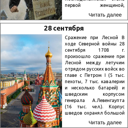
гвардейской
первой женщиной,
механизированной
которой в ходе этой
Читать далее
бригады (8-го
войны было присвоено
гвардейского
звание Героя Советского
28 сентября
механизированного
Союза. Зоя родилась в
корпуса, 1-й танковой
селе Осино-Гай
Сражение при Лесной В
армии, 1-го Украинского
Гавриловского района
ходе Северной войны 28
фронта). Отличился во...
Тамбовской области. Дед
сентября 1708 г.
Зои — священник — был
произошло сражение при
казнен в годы
Лесной между летучим
Гражданской войны. В
отрядом русских войск во
1930 г. семья
главе с Петром I (5 тыс.
Космодемьянских
пехоты, 7 тыс. кавалерии
переехала в Москву.
и несколько батарей) и
Перед Великой
шведским корпусом
Отечественной войной
генерала А.Левенгаупта
Зоя училась в 201-й
(16 тыс. чел.). Корпус
московской средней
шведов охранял большой
школе. Осенью 1941 г. она
обоз, двигавшийся на
Читать далее
была десятиклассницей. В
соединение с основной