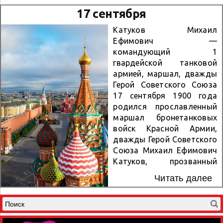
октябре 1941 г., в самые
армией Карла XII в районе
17 сентября
тяжелые для обороны
Стародуба. Утром 28
столицы дни, когда не
сентября 1708 г. русские
Катуков Михаил
исключалась...
войска двинулись двумя
Ефимович —
колоннами и отбросили
командующий 1
шведский передовой
гвардейской танковой
отряд к главным силам. С
армией, маршал, дважды
соединением
Герой Советского Союза
кавалерийского корпуса
17 сентября 1900 года
Р.Х.Боура с отрядом
родился прославленный
Петра I началась атака
маршал бронетанковых
шведского обоза
войск Красной Армии,
(вагенбурга). Бросив обоз,
дважды Герой Советского
шведы отступили, теряя
Союза Михаил Ефимович
личный состав и
Катуков, прозванный
вооружение. С...
немцами «генерал-
Читать далее
хитрость». Михаил
Ефимович Катуков
родился в «сельце» — так
ласково называл он село