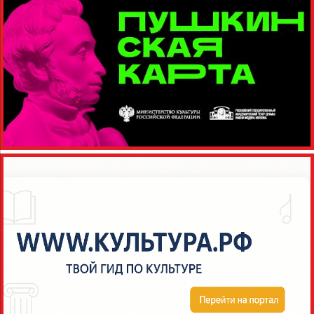
Большое Уварово
Коломенской губернии
Московской области.
Теперь это Озерский
район. Мать — Мария
Семеновна, отец — Ефим
Епифанович. Самая
легендарная личность в
семье — дед Епифан
Егорович, служивший
солдатом у Скобелева, на
Шипке, участвовавший в
боях за Плевну и на
Зеленых горах. Старый
воин рассказывал внукам,
как он сидел «в секретах»,
показывал, как...