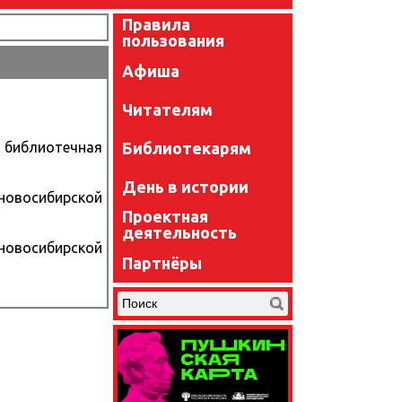
Правила
пользования
Афиша
Читателям
Библиотекарям
 библиотечная
День в истории
новосибирской
Проектная
деятельность
новосибирской
Партнёры