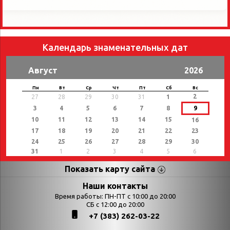
Календарь знаменательных дат
Август
2026
Пн
Вт
Ср
Чт
Пт
Сб
Вс
2
27
28
29
30
31
1
3
4
5
6
7
8
9
10
11
12
13
14
15
16
17
18
19
20
21
22
23
24
25
26
27
28
29
30
31
1
2
3
4
5
6
Показать карту сайта
Страницы
Категории
Наши контакты
Время работы: ПН-ПТ с 10:00 до 20:00
Афиша
СБ с 12:00 до 20:00
Выставки
+7 (383) 262-03-22
Библиотекарям
День в истории