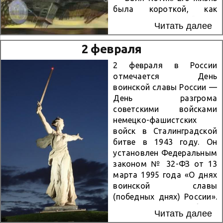
гвардейскому
была короткой, как
стрелковому полку, а сам
вспышка, но яркой, как
Читать далее
он навечно зачислен в
звезда. К началу войны
списки 1-й роты этой
ему было всего 11 лет. Он
2 февраля
части. Это был первый
жил в украинском городе
приказ НКО СССР в годы
Шепетовке, который
2 февраля в России
Великой Отечественной
очень скоро оказался под
отмечается День
войны о зачислении
фашистской оккупацией.
воинской славы России —
павшего Героя...
Как и многие его
День разгрома
сверстники, Валя не мог
советскими войсками
оставаться в стороне. Он
немецко-фашистских
начал с «малого»:
войск в Сталинградской
собирал и прятал оружие,
битве в 1943 году. Он
оставшееся на местах
установлен Федеральным
боев, рисовал и
законом № 32-ФЗ от 13
расклеивал карикатуры
марта 1995 года «О днях
на гитлеровцев. Но вскоре
воинской славы
его деятельность стала
(победных днях) России».
настоящей диверсионной
Сталинградская битва
Читать далее
работой. Связной в...
стала одним из