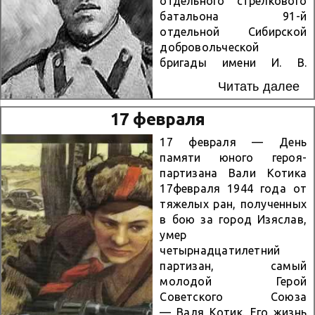
отдельного стрелкового
батальона 91-й
отдельной Сибирской
добровольческой
бригады имени И. В.
Сталина 6-го Сталинского
Читать далее
Сибирского
добровольческого
17 февраля
стрелкового корпуса
оперативной группы
17 февраля — День
генерала Герасимова
памяти юного героя-
Калининского фронта,
партизана Вали Котика
член ВЛКСМ. Погиб в 19
17февраля 1944 года от
лет, закрыв своей грудью
тяжелых ран, полученных
амбразуру немецкого
в бою за город Изяслав,
дзота, дав возможность
умер
бойцам своего взвода
четырнадцатилетний
совершить атаку
партизан, самый
опорного пункта. Имя
молодой Герой
Матросова было
Советского Союза
присвоено 254-му
— Валя Котик. Его жизнь