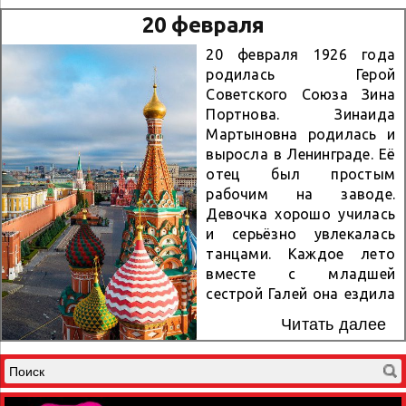
крупнейших сражений в
20 февраля
ходе Великой
отечественной войны и
20 февраля 1926 года
переломным этапом
родилась Герой
Второй мировой войны.
Советского Союза Зина
Первый этап битвы –
Портнова. Зинаида
Сталинградская
Мартыновна родилась и
стратегическая
выросла в Ленинграде. Её
оборонительная
отец был простым
операция – продолжался
рабочим на заводе.
с 17 июля до 18 ноября
Девочка хорошо училась
1942 года. В планы
и серьёзно увлекалась
немецко-фашистского
танцами. Каждое лето
командования,
вместе с младшей
поставленные на лето
сестрой Галей она ездила
1942 года, входило
к родственникам в
Читать далее
разгромить советские
Белоруссию. В июне 1941-
войска на юге страны,
го сёстры Портновы
овладеть нефтяными
простились на вокзале с
районами Кавказа,
мамой, не подозревая,