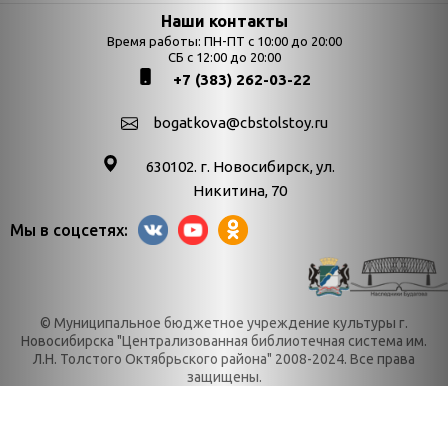
Страницы
Категории
Наши контакты
Время работы: ПН-ПТ с 10:00 до 20:00
Афиша
СБ с 12:00 до 20:00
Выставки
+7 (383) 262-03-22
Библиотекарям
День в истории
Календарь
День в истории.
bogatkova@cbstolstoy.ru
знаменательных дат
Август
630102. г. Новосибирск, ул.
Методические
День в истории.
Никитина, 70
материалы
Апрель
Мы в соцсетях:
Богатков
День в истории.
Контакты
Декабрь
Литрес
День в истории.
© Муниципальное бюджетное учреждение культуры г.
Новости
Июль
Новосибирска "Централизованная библиотечная система им.
Категории
День в истории.
Л.Н. Толстого Октябрьского района" 2008-2024. Все права
защищены.
О нас
Июнь
История
День в истории.