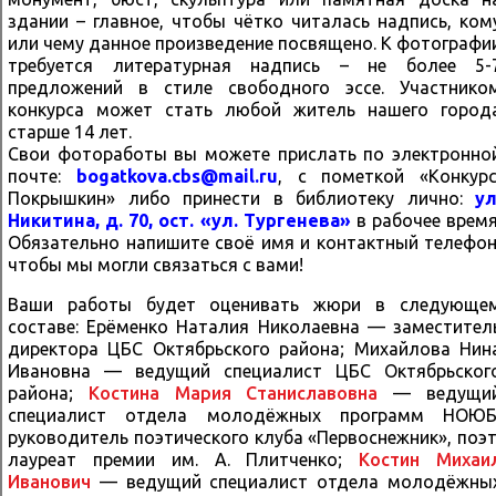
здании – главное, чтобы чётко читалась надпись, ком
или чему данное произведение посвящено. К фотографи
требуется литературная надпись – не более 5-
предложений в стиле свободного эссе. Участнико
конкурса может стать любой житель нашего город
старше 14 лет.
Свои фотоработы вы можете прислать по электронно
почте:
bogatkova.cbs@mail.ru
, с пометкой «Конкурс
Покрышкин» либо принести в библиотеку лично:
ул
Никитина, д. 70, ост. «ул. Тургенева»
в рабочее время
Обязательно напишите своё имя и контактный телефон
чтобы мы могли связаться с вами!
Ваши работы будет оценивать жюри в следующе
составе: Ерёменко Наталия Николаевна — заместител
директора ЦБС Октябрьского района; Михайлова Нин
Ивановна — ведущий специалист ЦБС Октябрьског
района;
Костина Мария Станиславовна
— ведущи
специалист отдела молодёжных программ НОЮБ
руководитель поэтического клуба «Первоснежник», поэт
лауреат премии им. А. Плитченко;
Костин Михаи
Иванович
— ведущий специалист отдела молодёжны