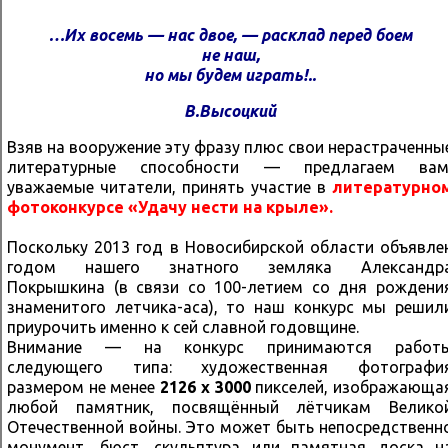
…Их восемь — нас двое,
— расклад перед боем
не наш,
но мы будем играть!..
В.Высоцкий
Взяв на вооружение эту фразу плюс свои нерастраченны
литературные способности — предлагаем вам
уважаемые читатели, принять участие в
литературно
фотоконкурсе «Удачу нести на крыле».
Поскольку 2013 год в Новосибирской области объявле
годом нашего знатного земляка Александр
Покрышкина (в связи со 100-летием со дня рождени
знаменитого летчика-аса), то наш конкурс мы решил
приурочить именно к сей славной годовщине.
Внимание — на конкурс принимаются работ
следующего типа: художественная фотографи
размером не менее
2126 х 3000
пикселей, изображающа
любой памятник, посвящённый лётчикам Велико
Отечественной войны. Это может быть непосредственн
монумент, бюст, скульптура или памятная доска н