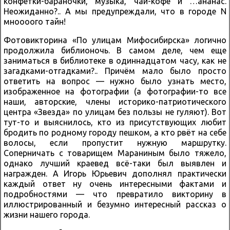
конфетки-бараночки, музыка, чай-кофе и …ананас.
Неожиданно?.. А мы предупреждали, что в городе N
мноооого тайн!
Фотовикторина «По улицам Мифосибирска» логично
продолжила библионочь. В самом деле, чем еще
заниматься в библиотеке в одиннадцатом часу, как не
загадками-отгадками?.. Причём мало было просто
ответить на вопрос — нужно было узнать место,
изображенное на фотографии (а фотографии-то все
наши, авторские, члены историко-патриотического
центра «Звезда» по улицам без пользы не гуляют). Вот
тут-то и выяснилось, кто из присутствующих любит
бродить по родному городу пешком, а кто рвёт на себе
волосы, если пропустит нужную маршрутку.
Соперничать с товарищем Мараниным было тяжело,
однако лучший краевед всё-таки был выявлен и
награжден. А Игорь Юрьевич дополнял практически
каждый ответ ну очень интересными фактами и
подробностями — что превратило викторину в
иллюстрированный и безумно интересный рассказ о
жизни нашего города.