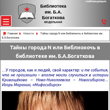
слабовидящих
Библиотека
им. Б.А.
Богаткова
МОДЕЛЬНАЯ
Главная
Новости
Тайны города N или Библионочь в библиотеке им.
Б.А.Богаткова
Тайны города N или Библионочь в
библиотеке им. Б.А.Богаткова
…У городов, как и людей, свой характер:
и те события,
что не произошли – вполне могли случиться
в истории
Кривощёково – Ново-Николаевска – Новосибирска…
Игорь Маранин, «Мифосибирск»