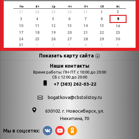
Пн
Вт
Ср
Чт
Пт
Сб
Вс
2
27
28
29
30
31
1
3
4
5
6
7
8
9
10
11
12
13
14
15
16
17
18
19
20
21
22
23
24
25
26
27
28
29
30
31
1
2
3
4
5
6
Показать карту сайта
Страницы
Категории
Наши контакты
Время работы: ПН-ПТ с 10:00 до 20:00
Афиша
СБ с 12:00 до 20:00
Выставки
+7 (383) 262-03-22
Библиотекарям
День в истории
Календарь
День в истории.
bogatkova@cbstolstoy.ru
знаменательных дат
Август
630102. г. Новосибирск, ул.
Методические
День в истории.
Никитина, 70
материалы
Апрель
Мы в соцсетях:
Богатков
День в истории.