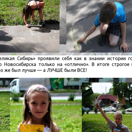
ликая Сибирь» проявили себя как в знании истории го
 Новосибирска только на «отлично». В итоге строгое 
 кто же был лучше — а ЛУЧШЕ были ВСЕ!