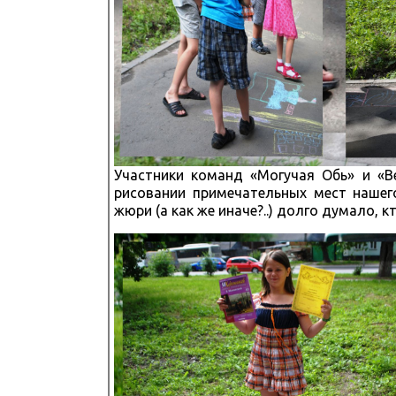
Участники команд «Могучая Обь» и «Ве
рисовании примечательных мест нашего
жюри (а как же иначе?..) долго думало,