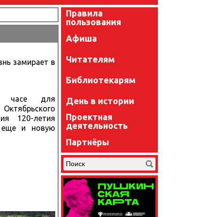
Правила
пользования
Афиша
Читателям
знь замирает в
Библиотекарям
ом часе для
День в истории
 Октябрьского
Проектная
ия 120-летия
деятельность
 еще и новую
Партнёры