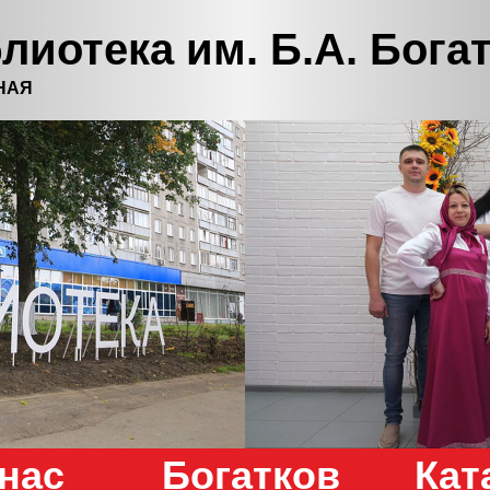
лиотека им. Б.А. Бога
НАЯ
нас
Богатков
Кат