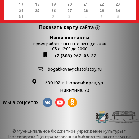
17
18
19
20
21
22
23
24
25
26
27
28
29
30
31
1
2
3
4
5
6
Показать карту сайта
Страницы
Категории
Наши контакты
Время работы: ПН-ПТ с 10:00 до 20:00
Афиша
СБ с 12:00 до 20:00
Выставки
+7 (383) 262-03-22
Библиотекарям
День в истории
Календарь
День в истории.
bogatkova@cbstolstoy.ru
знаменательных дат
Август
630102. г. Новосибирск, ул.
Методические
День в истории.
Никитина, 70
материалы
Апрель
Мы в соцсетях:
Богатков
День в истории.
Контакты
Декабрь
Литрес
День в истории.
© Муниципальное бюджетное учреждение культуры г.
Новости
Июль
Новосибирска "Централизованная библиотечная система им.