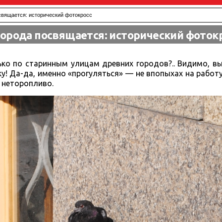
свящается: исторический фотокросс
орода посвящается: исторический фоток
ько по старинным улицам древних городов?.. Видимо, в
! Да-да, именно «прогуляться» — не впопыхах на работу
и неторопливо.