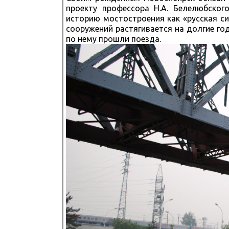
проекту профессора Н.А. Белелюбског
историю мостостроения как «русская с
сооружений растягивается на долгие год
по нему прошли поезда.