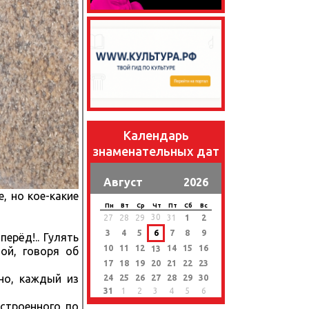
Календарь
знаменательных дат
Август
2026
, но кое-какие
Пн
Вт
Ср
Чт
Пт
Сб
Вс
30
27
28
29
31
1
2
3
4
5
6
7
8
9
ерёд!.. Гулять
10
11
12
14
15
16
13
ой, говоря об
17
18
19
20
21
22
23
но, каждый из
24
25
26
27
28
29
30
31
1
2
3
4
5
6
строенного по