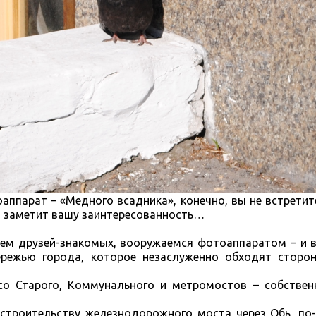
аппарат – «Медного всадника», конечно, вы не встретите
и заметит вашу заинтересованность…
ем друзей-знакомых, вооружаемся фотоаппаратом – и вп
режью города, которое незаслуженно обходят сторон
о Старого, Коммунального и метромостов – собствен
строительству железнодорожного моста через Обь, по-