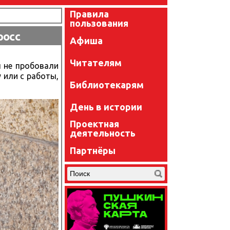
Правила
пользования
росс
Афиша
Читателям
ы не пробовали
 или с работы,
Библиотекарям
День в истории
Проектная
деятельность
Партнёры