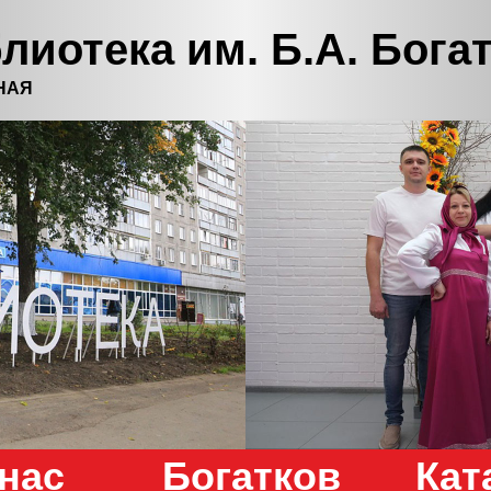
лиотека им. Б.А. Бога
НАЯ
нас
Богатков
Кат