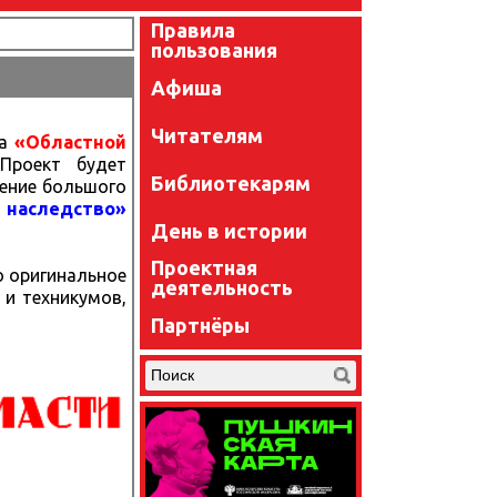
Правила
пользования
Афиша
Читателям
та
«Областной
 Проект будет
Библиотекарям
дение большого
 наследство»
День в истории
Проектная
о оригинальное
деятельность
и техникумов,
Партнёры