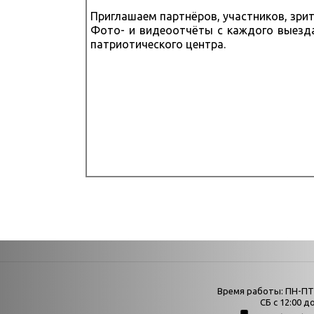
Приглашаем партнёров, участников, зрит
Фото- и видеоотчёты с каждого выезда
патриотического центра.
Страни
Время работы: ПН-ПТ с
Афиша
СБ с 12:00 до