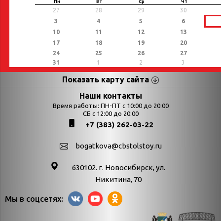
Пн
Вт
Ср
Чт
27
28
29
30
3
4
5
6
10
11
12
13
17
18
19
20
24
25
26
27
31
1
2
3
Показать карту сайта
Страницы
Категории
Наши контакты
Время работы: ПН-ПТ с 10:00 до 20:00
Афиша
СБ с 12:00 до 20:00
Выставки
+7 (383) 262-03-22
Библиотекарям
День в истории
Календарь
День в истории.
bogatkova@cbstolstoy.ru
знаменательных дат
Август
630102. г. Новосибирск, ул.
Методические
День в истории.
Никитина, 70
материалы
Апрель
Мы в соцсетях:
Богатков
День в истории.
Контакты
Декабрь