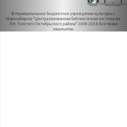
Литрес
День в истории.
© Муниципальное бюджетное учреждение культуры г.
Новости
Июль
Новосибирска "Централизованная библиотечная система им.
Категории
День в истории.
Л.Н. Толстого Октябрьского района" 2008-2024. Все права
защищены.
О нас
Июнь
История
День в истории.
История
Май
библиотеки
День в истории.
Награды
Март
Локальные акты
День в истории.
Положения
Ноябрь
Правила
День в истории.
пользования
Октябрь
библиотекой
День в истории.
Реквизиты
Сентябрь
Уставные документы
День в истории.