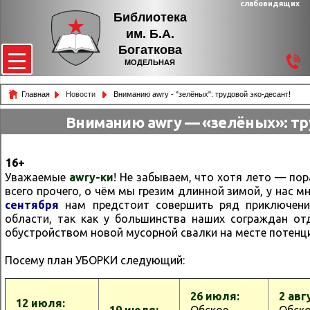
слабовидящих
Библиотека
им. Б.А.
Богаткова
МОДЕЛЬНАЯ
Главная
Новости
Вниманию awry - "зелёных": трудовой эко-десант!
Вниманию awry — «зелёных»: тр
16+
Уважаемые
awry-ки
! Не забываем, что хотя лето — пор
всего прочего, о чём мы грезим длинной зимой, у нас м
сентября
нам предстоит совершить ряд приключени
области, так как у большинства наших сограждан от
обустройством новой мусорной свалки на месте потенц
Посему план УБОРКИ следующий:
26 июля:
2 авг
12 июля: