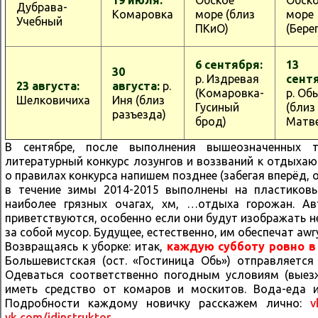
19 июля:
Обское
Обск
Дубрава-
Комаровка
море (близ
море
Учебный
ПКиО)
(Бере
6 сентября:
13
30
р. Издревая
сент
23 августа:
августа:
р.
(Комаровка-
р. Обь
Шелковичиха
Иня (близ
Гусиный
(близ
разъезда)
брод)
Матве
В сентябре, после выполнения вышеозначенных т
литературный конкурс лозунгов и воззваний к отдыха
о правилах конкурса напишем позднее (забегая вперёд, 
в течение зимы 2014-2015 выполнены на пластиковы
наиболее грязных очагах, хм, …отдыха горожан. А
приветствуются, особенно если они будут изображать не
за собой мусор. Будущее, естественно, им обеспечат awr
Возвращаясь к уборке: итак,
каждую субботу ровно в 
Большевистская (ост. «Гостиница Обь») отправляется
Одеваться соответственно погодным условиям (выез
иметь средство от комаров и москитов. Вода-еда 
Подробности каждому новичку расскажем лично:
v
vk.com/idinstruktor.