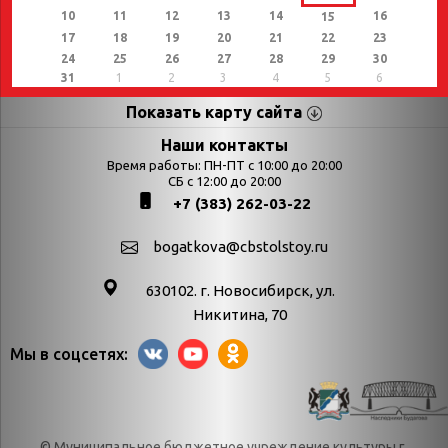
10
11
12
13
14
16
15
17
18
19
20
21
22
23
24
25
26
27
28
29
30
31
1
2
3
4
5
6
Показать карту сайта
Страницы
Категории
Наши контакты
Время работы: ПН-ПТ с 10:00 до 20:00
Афиша
СБ с 12:00 до 20:00
Выставки
+7 (383) 262-03-22
Библиотекарям
День в истории
Календарь
День в истории.
bogatkova@cbstolstoy.ru
знаменательных дат
Август
630102. г. Новосибирск, ул.
Методические
День в истории.
Никитина, 70
материалы
Апрель
Мы в соцсетях:
Богатков
День в истории.
Контакты
Декабрь
Литрес
День в истории.
© Муниципальное бюджетное учреждение культуры г.