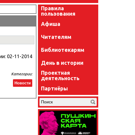
Правила
пользования
Афиша
Читателям
Библиотекарям
ии:
02-11-2014
День в истории
Проектная
Категории:
деятельность
Новости
Партнёры