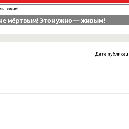
жно - живым!
 не мёртвым! Это нужно — живым!
Дата публикац