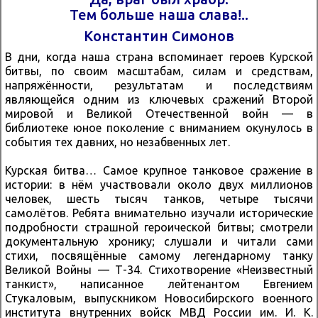
Тем больше наша слава!..
Константин Симонов
В дни, когда наша страна вспоминает героев Курской
битвы, по своим масштабам, силам и средствам,
напряжённости, результатам и последствиям
являющейся одним из ключевых сражений Второй
мировой и Великой Отечественной войн — в
библиотеке юное поколение с вниманием окунулось в
события тех давних, но незабвенных лет.
Курская битва… Самое крупное танковое сражение в
истории: в нём участвовали около двух миллионов
человек, шесть тысяч танков, четыре тысячи
самолётов. Ребята внимательно изучали исторические
подробности страшной героической битвы; смотрели
документальную хронику; слушали и читали сами
стихи, посвящённые самому легендарному танку
Великой Войны — Т-34. Стихотворение «Неизвестный
танкист», написанное лейтенантом Евгением
Стукаловым, выпускником Новосибирского военного
института внутренних войск МВД России им. И. К.