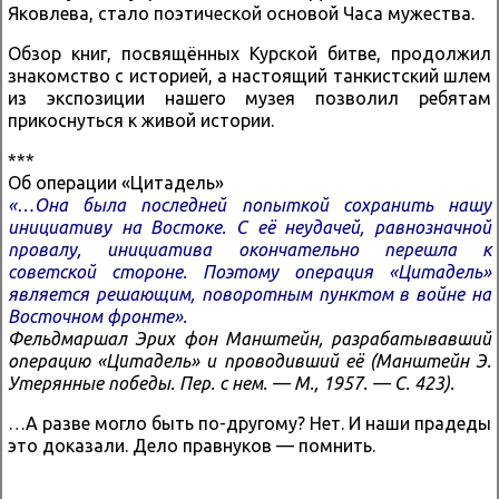
Яковлева, стало поэтической основой Часа мужества.
Обзор книг, посвящённых Курской битве, продолжил
знакомство с историей, а настоящий танкистский шлем
из экспозиции нашего музея позволил ребятам
прикоснуться к живой истории.
***
Об операции «Цитадель»
«…Она была последней попыткой сохранить нашу
инициативу на Востоке. С её неудачей, равнозначной
провалу, инициатива окончательно перешла к
советской стороне. Поэтому операция «Цитадель»
является решающим, поворотным пунктом в войне на
Восточном фронте».
Фельдмаршал Эрих фон Манштейн, разрабатывавший
операцию «Цитадель» и проводивший её (Манштейн Э.
Утерянные победы. Пер. с нем. — М., 1957. — С. 423).
…А разве могло быть по-другому? Нет. И наши прадеды
это доказали. Дело правнуков — помнить.