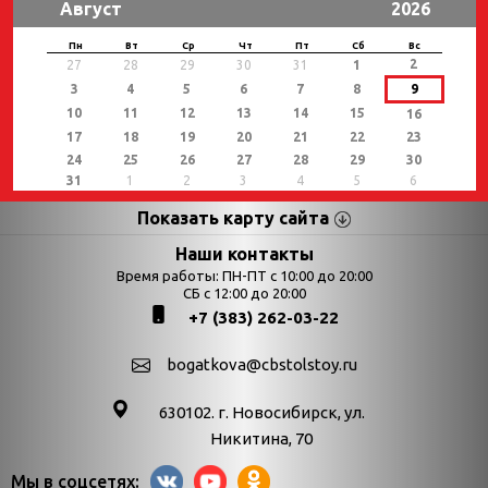
Август
2026
Пн
Вт
Ср
Чт
Пт
Сб
Вс
2
27
28
29
30
31
1
3
4
5
6
7
8
9
10
11
12
13
14
15
16
17
18
19
20
21
22
23
24
25
26
27
28
29
30
31
1
2
3
4
5
6
Показать карту сайта
Страницы
Категории
Наши контакты
Время работы: ПН-ПТ с 10:00 до 20:00
Афиша
СБ с 12:00 до 20:00
Выставки
+7 (383) 262-03-22
Библиотекарям
День в истории
Календарь
День в истории.
bogatkova@cbstolstoy.ru
знаменательных дат
Август
630102. г. Новосибирск, ул.
Методические
День в истории.
Никитина, 70
материалы
Апрель
Мы в соцсетях: