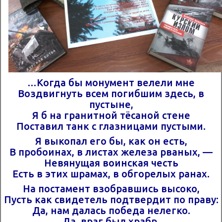
…Когда бы монумент велели мне
Воздвигнуть всем погибшим здесь, в
пустыне,
Я б на гранитной тёсаной стене
Поставил танк с глазницами пустыми.
Я выкопал его бы, как он есть,
В пробоинах, в листах железа рваных, —
Невянущая воинская честь
Есть в этих шрамах, в обгорелых ранах.
На постамент взобравшись высоко,
Пусть как свидетель подтвердит по праву:
Да, нам далась победа нелегко.
Да, враг был храбр.