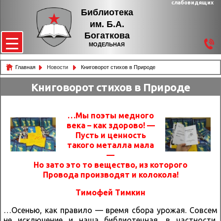
слабовидящих
Библиотека
им. Б.А.
Богаткова
МОДЕЛЬНАЯ
Главная
Новости
Книговорот стихов в Природе
Книговорот стихов в Природе
…Мы поэты медного
века – как здорово! —
Пусть и ценность
такого металла мала
—
Но зато это то вещество, из которого
Провода производят и колокола!
Тимофей Тимкин
…Осенью, как правило — время сбора урожая. Совсем
не исключение и наша библиотечная, в частности,