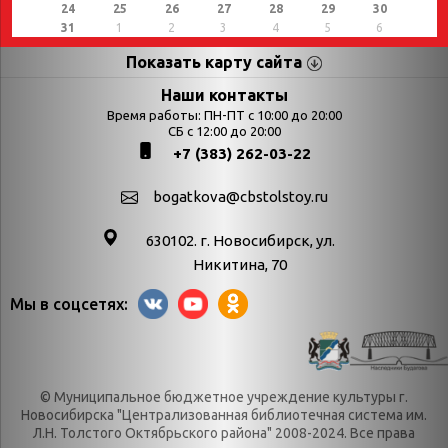
24
25
26
27
28
29
30
31
1
2
3
4
5
6
Показать карту сайта
Страницы
Категории
Наши контакты
Время работы: ПН-ПТ с 10:00 до 20:00
Афиша
СБ с 12:00 до 20:00
Выставки
+7 (383) 262-03-22
Библиотекарям
День в истории
Календарь
День в истории.
bogatkova@cbstolstoy.ru
знаменательных дат
Август
630102. г. Новосибирск, ул.
Методические
День в истории.
Никитина, 70
материалы
Апрель
Мы в соцсетях:
Богатков
День в истории.
Контакты
Декабрь
Литрес
День в истории.
© Муниципальное бюджетное учреждение культуры г.
Новости
Июль
Новосибирска "Централизованная библиотечная система им.
Категории
День в истории.
Л.Н. Толстого Октябрьского района" 2008-2024. Все права