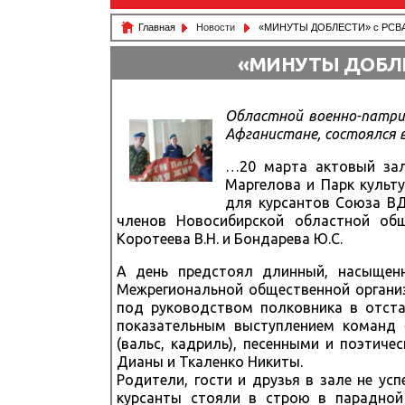
Главная
Новости
«МИНУТЫ ДОБЛЕСТИ» с РСВА и
«МИНУТЫ ДОБЛЕС
Областной военно-патри
Афганистане, состоялся в 
…20 марта актовый зал 
Маргелова и Парк культу
для курсантов Союза ВДВ
членов Новосибирской областной общ
Коротеева В.Н. и Бондарева Ю.С.
А день предстоял длинный, насыщен
Межрегиональной общественной организ
под руководством полковника в отста
показательным выступлением команд 
(вальс, кадриль), песенными и поэтич
Дианы и Ткаленко Никиты.
Родители, гости и друзья в зале не у
курсанты стояли в строю в парадной