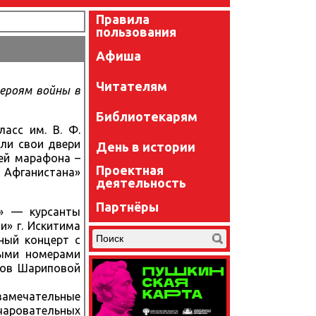
Правила
пользования
Афиша
Читателям
ероям войны в
Библиотекарям
асс им. В. Ф.
ули свои двери
День в истории
тей марафона –
Проектная
 Афганистана»
деятельность
Партнёры
и» — курсанты
» г. Искитима
ный концерт с
ными номерами
тов Шариповой
 замечательные
чаровательных