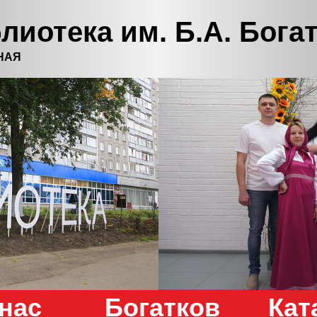
лиотека им. Б.А. Бога
НАЯ
нас
Богатков
Кат