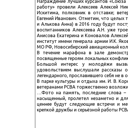
Награждение лучших курсантов «Союза
работу» провели Алексеев Алексей Н
Искитима, полковник в отставке; вет
Евгений Иванович. Отметим, что целых
и Алькова Анна) в 2016 году будут пос
воспитанников Алексеева А.Н. уже тро
Анисова Екатерина и Коновалов Алексей
институт имени генерала армии И.К. Я
МО РФ, Новосибирский авиационный колл
В течение марафона в зале демонст
посвященные героям локальных конфликт
Большой интерес у молодёжи вызв
удовольствием выслушали рассказы о
легендарного, прославившего себя не в 
В парке культуры и отдыха им. И. В. Ко
ветеранами РСВА торжественно возложи
…Фото на память, последние слова – 
насыщенный, пролетел незаметно и для
ценнее будут следующие встречи и м
крепкой дружбы и серьёзной работы РСВА