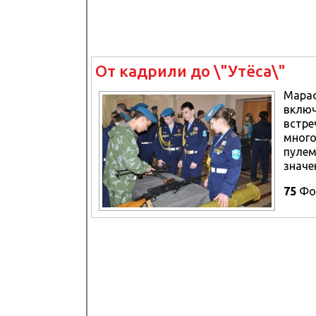
От кадрили до \"Утёса\"
Мараф
включ
встре
много
пулем
значе
75
Фо