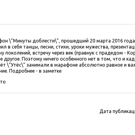
он \"Минуты доблести\", прошедший 20 марта 2016 года в
ил в себя танцы, песни, стихи, уроки мужества, презентац
чу поколений, встречу через век (правнук с прадедом - Ко
е другое. Поэтому ничего особенного нет в том, что и кад
ёт \"Утёс\" занимали в марафоне абсолютно равное и ва
ние. Подробнее - в заметке
то
Дата публикац