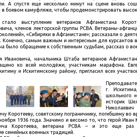
ли. А спустя еще несколько минут на сцене вновь сош
е в боевом камуфляже, чтобы продемонстрировать высок
стало выступление ветеранов Афганистана Корот
вича, членов лекторской группы РСВА. Ветераны-афган
околений», «Сибиряки в Афганистане»; рассказали о деят
. Конечно, самым важным и интересным для курсантов 
а было обращение к собственным судьбам, рассказ о во
я Ивановича, начальника Штаба ветеранов Афганистана
ащено ко всей молодёжи, участникам марафона. Евг
китиму и Искитимскому району, пригласил всех участв
Преподават
г. Искитима
школьного м
историк Ше
Николаевич
чу Коротееву, советскому пограничнику, погибшему во в
оября 1936 года. Значимо и весомо то, что герой Иван 
ича Коротеева, ветерана РСВА – и это еще раз 
ие семейных военных традиций.