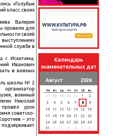
лись «Голубые
ий класс своих
еева Валерия
цы провели для
ельности своей
в выступлениях
енной службе в
 г. Искитима,
Календарь
ений Иванович
знаменательных дат
овать в важных
Август
2026
ель школы № 2
, организатор
Пн
Вт
Ср
Чт
Пт
Сб
Вс
узея, военный
1
27
28
29
30
31
2
легин Николай
3
4
5
6
7
8
9
 провёл урок
10
11
12
13
14
16
15
ремя советско-
17
18
19
20
21
22
23
Коротеев – это
24
25
26
27
28
29
30
подчёркивает
31
1
2
3
4
5
6