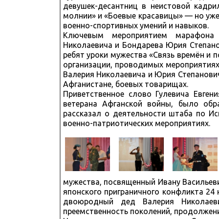
девушек-десантниц в неистовой кадри
молнии» и «Боевые красавицы» — но уж
военно-спортивных умений и навыков.
Ключевым мероприятием марафона 
Николаевича и Бондарева Юрия Степано
ребят уроки мужества «Связь времён и п
организации, проводимых мероприятиях
Валерия Николаевича и Юрия Степанович
Афганистане, боевых товарищах.
Приветственное слово Гулевича Евгени
ветерана Афганской войны, было обр
рассказал о деятельности штаба по Ис
военно-патриотических мероприятиях.
мужества, посвященный Ивану Васильеви
японского приграничного конфликта 24 н
двоюродный дед Валерия Николаев
преемственность поколений, продолжен