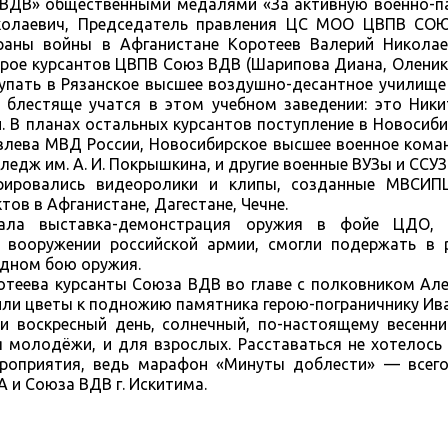
 ВДВ» общественными медалями «За активную военно-п
иколаевич, Председатель правления ЦС МОО ЦВПВ СО
ераны войны в Афганистане Коротеев Валерий Николае
 трое курсантов ЦВПВ Союз ВДВ (Шарипова Диана, Олени
тупать в Рязанское высшее воздушно-десантное училище
е блестяще учатся в этом учебном заведении: это Ник
. В планах остальных курсантов поступление в Новосиб
ковлева МВД России, Новосибирское высшее военное ком
едж им. А. И. Покрышкина, и другие военные ВУЗы и ССУЗ
рировались видеоролики и клипы, созданные МВСИП
ов в Афганистане, Дагестане, Чечне.
ала выставка-демонстрация оружия в фойе ЦДО, 
 вооружении российской армии, смогли подержать в 
одном бою оружия.
ротеева курсанты Союза ВДВ во главе с полковником Але
ли цветы к подножию памятника герою-пограничнику Ива
и воскресный день, солнечный, по-настоящему весенни
 молодёжи, и для взрослых. Расставаться не хотелось
ероприятия, ведь марафон «Минуты доблести» — всег
 и Союза ВДВ г. Искитима.