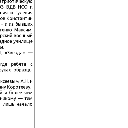
атриотическую
ЮЗ ВДВ НСО г.
вич и Гулевич
ков Константин
 – и из бывших
итенко Максим,
ирский военный
андное училище
ы.
Ц «Звезда» —
где ребята с
руках образцы
ксеевым А.Н. и
ну Коротееву.
й и более чем
 никому — тем
о лишь начало