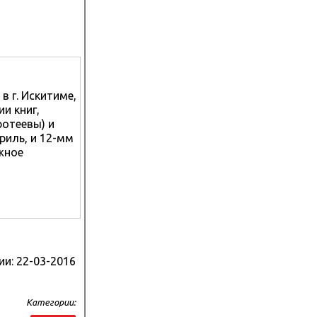
 г. Искитиме,
ии книг,
ротеевы) и
риль, и 12-мм
жное
ии:
22-03-2016
Категории: