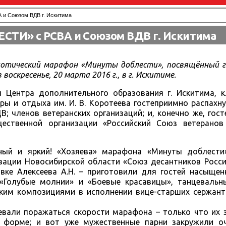
 Союзом ВДВ г. Искитима
ТИ» с РСВА и Союзом ВДВ г. Искитима
отический марафон «Минуты доблести», посвящённый г
воскресенье, 20 марта 2016 г., в г. Искитиме.
Центра дополнительного образования г. Искитима, кл
ры и отдыха им. И. В. Коротеева гостеприимно распахн
; членов ветеранских организаций; и, конечно же, гос
ественной организации «Российский Союз ветеранов
ный и яркий! «Хозяева» марафона «Минуты доблест
ации Новосибирской области «Союз десантников России
вке Алексеева А.Н. – приготовили для гостей насыщен
«Голубые молнии» и «Боевые красавицы», танцеваль
еским композициями в исполнении вице-старших сержан
спевали поражаться скорости марафона – только что их
 форме; и вот уже мужественные парни закружили о