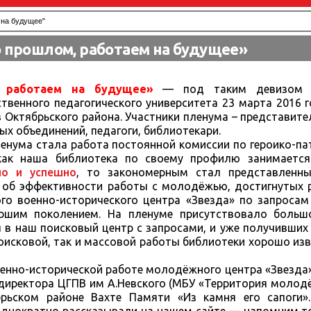
 на будущее"
 прошлом, работаем на будущее»
 работаем на будущее»
— под таким девизом в
твенного педагогического университета 23 марта 2016 
 Октябрьского района. Участники пленума – представите
ых объединений, педагоги, библиотекари.
енума стала работа постоянной комиссии по героико-п
ак наша библиотека по своему профилю занимается
но и успешно
, то закономерным стал представленн
об эффективности работы с молодёжью, достигнутых р
го военно-исторического центра «Звезда» по запросам
шим поколением. На пленуме присутствовало больш
 в наш поисковый центр с запросами, и уже получивших
исковой, так и массовой работы библиотеки хорошо изв
нно-исторической работе молодёжного центра «Звезда»
, директора ЦГПВ им А.Невского (МБУ «Территория молод
брьском районе Вахте Памяти «Из камня его сапоги»