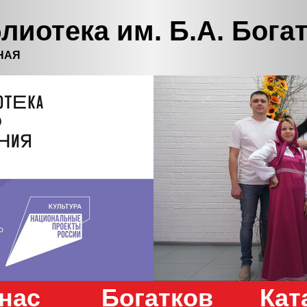
лиотека им. Б.А. Бога
НАЯ
нас
Богатков
Кат