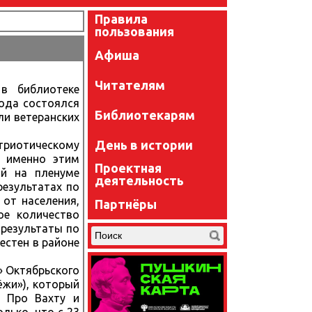
Правила
пользования
Афиша
Читателям
 библиотеке
года состоялся
Библиотекарям
ли ветеранских
День в истории
атриотическому
 именно этим
Проектная
ый на пленуме
деятельность
езультатах по
 от населения,
Партнёры
ое количество
 результаты по
естен в районе
 Октябрьского
ёжи»), который
. Про Вахту и