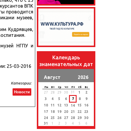
лько, что с 23
 курсантов ВПК
хты проводится
иками музеев,
сим Кудрявцев,
воспитания.
 музей НГПУ и
Календарь
знаменательных дат
ии:
25-03-2016
Август
2026
Категории:
Пн
Вт
Ср
Чт
Пт
Сб
Вс
Новости
31
27
28
29
30
1
2
3
4
5
6
7
8
9
10
11
12
13
15
16
14
17
18
19
20
21
22
23
24
25
26
27
28
29
30
31
1
2
3
4
5
6