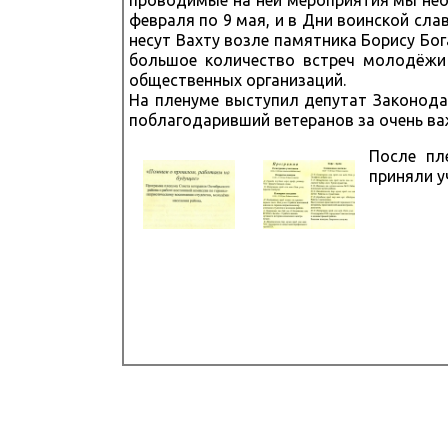
проводимые на ней мероприятия мы нео
февраля по 9 мая, и в Дни воинской сла
несут Вахту возле памятника Борису Бо
большое количество встреч молодёжи 
общественных организаций.
На пленуме выступил депутат Законода
поблагодаривший ветеранов за очень ва
После пл
приняли у