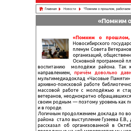
Главная
Новости
"Помним о прошлом, работаем
«Помним о
«Помним о прошлом,
Новосибирского государс
пленум Совета Ветеранов
организаций, общественн
Основной программой пл
воспитанию молодёжи района. Так к
направлением,
причём довольно дав
мультимедиадоклад «Часовые Памяти» 
архивно-поисковой работе библиотечно
массовой работе с молодёжью и стар
ветеранов, неоднократно обращавшихся
своим родным — поэтому уровень как по
и в городе.
Логичным продолжением доклада по вое
района стало выступление Гузеева Е.В.
рассказал об организованной в Октя