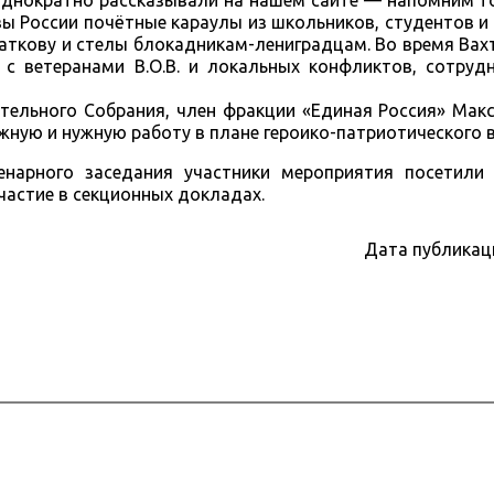
днократно рассказывали на нашем сайте — напомним то
вы России почётные караулы из школьников, студентов и
гаткову и стелы блокадникам-лениградцам. Во время Ва
с ветеранами В.О.В. и локальных конфликтов, сотрудн
тельного Собрания, член фракции «Единая Россия» Мак
жную и нужную работу в плане героико-патриотического 
енарного заседания участники мероприятия посетили
частие в секционных докладах.
Дата публикац