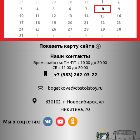
1
27
28
29
30
31
2
3
4
5
6
7
8
9
10
11
12
13
14
16
15
17
18
19
20
21
22
23
24
25
26
27
28
29
30
31
1
2
3
4
5
6
Показать карту сайта
Страницы
Категории
Наши контакты
Время работы: ПН-ПТ с 10:00 до 20:00
Афиша
СБ с 12:00 до 20:00
Выставки
+7 (383) 262-03-22
Библиотекарям
День в истории
Календарь
День в истории.
bogatkova@cbstolstoy.ru
знаменательных дат
Август
630102. г. Новосибирск, ул.
Методические
День в истории.
Никитина, 70
материалы
Апрель
Мы в соцсетях:
Богатков
День в истории.
Контакты
Декабрь