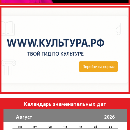
Календарь знаменательных дат
Август
2026
Пн
Вт
Ср
Чт
Пт
Сб
Вс