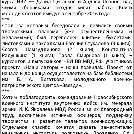
курса НВИ — Данил Цыганков и Андрей Леонов, над
чьими сборниками сегодня кипит работа. Книги
молодых поэтов выйдут в сентябре 2016 года.
***
Стол, за которым беседовали и делились своими
творческими планами (уже осуществленными и
желаемыми), был переполнен книгами, буклетами,
листовками и закладками Евгения Стукалова (3 книги),
Сергея Шамсуддинова (2 книги), Константина
Радушкина (1 книга), Павла Смирнова (1 книга) –
курсантов и выпускников НВИ ВВ МВД РФ, участников
проекта «Наши авторы – наши правила!». Проект от
начала и до конца осуществляется на базе библиотеки
им. Б. А. Богаткова, молодежного военно-
патриотического центра «Звезда».
***
Хотим поблагодарить командование Новосибирского
военного института внутренних войск им. генерала
армии И. К. Яковлева МВД России за их благородный
труд, воспитание истинных офицеров, поддержку
творчества и развитие талантов военнослужащих.
Отдельное спасибо хочется сказать заместителю
начальника института полковнику Дрозденко С.А.,