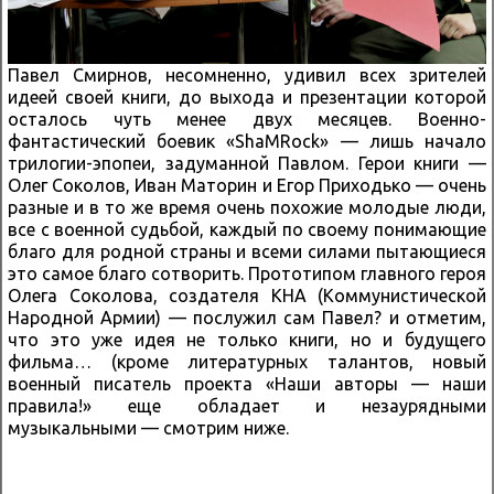
Павел Смирнов, несомненно, удивил всех зрителей
идеей своей книги, до выхода и презентации которой
осталось чуть менее двух месяцев. Военно-
фантастический боевик «ShaMRock» — лишь начало
трилогии-эпопеи, задуманной Павлом. Герои книги —
Олег Соколов, Иван Маторин и Егор Приходько — очень
разные и в то же время очень похожие молодые люди,
все с военной судьбой, каждый по своему понимающие
благо для родной страны и всеми силами пытающиеся
это самое благо сотворить. Прототипом главного героя
Олега Соколова, создателя КНА (Коммунистической
Народной Армии) — послужил сам Павел? и отметим,
что это уже идея не только книги, но и будущего
фильма… (кроме литературных талантов, новый
военный писатель проекта «Наши авторы — наши
правила!» еще обладает и незаурядными
музыкальными — смотрим ниже.