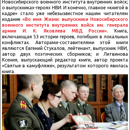
Новосибирского военного института внутренних войск;
о выпускниках-героях НВИ. И конечно, главное «книгой в
кадре» стало уже небезызвестное нашим читателям
издание
«Во имя Жизни: выпускники Новосибирского
военного института внутренних войск им. генерала
армии И. К. Яковлева МВД России».
Книга,
включающая 53 истории героев, погибших в локальных
конфликтах. Авторами-составителями этой книги
являются Евгений Стукалов, лейтенант, выпускник НВИ,
автор двух поэтических сборников; и Литвинова
Ксения, выпускающий редактор книги, автор проекта
«Святые в камуфляже», результатом которого явилась
книга.