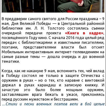
В преддверии самого святого для России праздника – 9
мая, Дня Великой Победы — в Центральной районной
библиотеке им. Л. Н. Толстого состоялись съемки
очередной передачи проекта
«Книга в кадре»
,
посвящённого Году кино. С начала 2016 года целый ряд
передач с библиотекарями и известными писателями,
поэтами, представителями власти был отснят
Мобильным интерактивным интернет-телевидением на
самые разные темы — дошла очередь и до военной
тематики.
Когда, как не накануне 9 мая, вспомнить тех, чей вклад
в Победу состоял не только в защите Отечества с
оружием в руках – но о тех, кто наравне с винтовкой
держал в руках карандаш и записную книжку. И
зачастую это было более мощным оружием,
заставлявшим врага бежать в ужасе, преклоняясь
перед русским мужеством и бесстрашием.
…Стихи и песни военных поэтов вели в бой целые