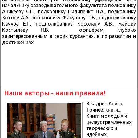
начальнику разведывательного факультета полковнику
Аникееву С.П., полковнику Пилипенко П.А., полковнику
Зотову А.А., полковнику Жакупову Т.Б., подполковнику
Качура Е.Г., подполковнику Косолапу А.В., майору
Костылеву Н.В. — офицерам, глубоко
заинтересованным в своих курсантах, в их развитии и
достижениях.
Наши авторы - наши правила!
В кадре - Книга.
Точнее, книги...
Книги молодых и
целеустремлённых,
творческих и
идейных,