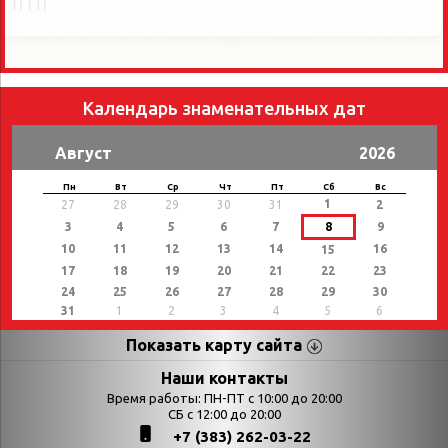
Календарь знаменательных дат
Август
2026
Пн
Вт
Ср
Чт
Пт
Сб
Вс
1
27
28
29
30
31
2
3
4
5
6
7
8
9
10
11
12
13
14
16
15
17
18
19
20
21
22
23
24
25
26
27
28
29
30
31
1
2
3
4
5
6
Показать карту сайта
Страницы
Категории
Наши контакты
Время работы: ПН-ПТ с 10:00 до 20:00
Афиша
СБ с 12:00 до 20:00
Выставки
+7 (383) 262-03-22
Библиотекарям
День в истории