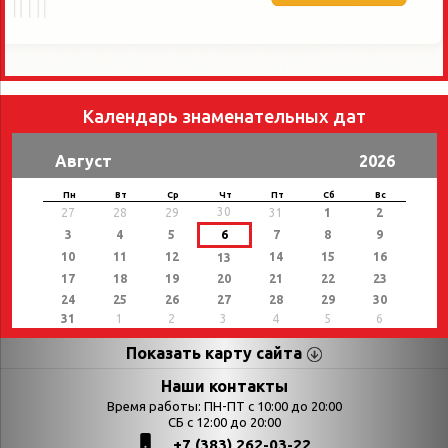
Календарь знаменательных дат
Август
2026
Пн
Вт
Ср
Чт
Пт
Сб
Вс
30
27
28
29
31
1
2
3
4
5
6
7
8
9
10
11
12
14
15
16
13
17
18
19
20
21
22
23
24
25
26
27
28
29
30
31
1
2
3
4
5
6
Показать карту сайта
Страницы
Категории
Наши контакты
Время работы: ПН-ПТ с 10:00 до 20:00
Афиша
СБ с 12:00 до 20:00
Выставки
+7 (383) 262-03-22