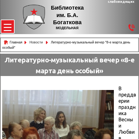
слабовидящих
Библиотека
им. Б.А.
Богаткова
МОДЕЛЬНАЯ
Главная
Новости
Литературно-музыкальный вечер "8-е марта день
особый"
Литературно-музыкальный вечер «8-е
марта день особый»
В
преддв
ерии
праздн
ика
Весны
и
Любви
в