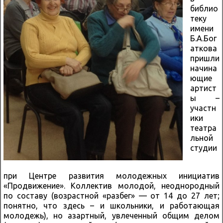
библио
теку
имени
Б.А.Бог
аткова
пришли
начина
ющие
артист
ы –
участн
ики
театра
льной
студии
при Центре развития молодежных инициатив
«Продвижение». Коллектив молодой, неоднородный
по составу (возрастной «разбег» — от 14 до 27 лет;
понятно, что здесь – и школьники, и работающая
молодежь), но азартный, увлеченный общим делом