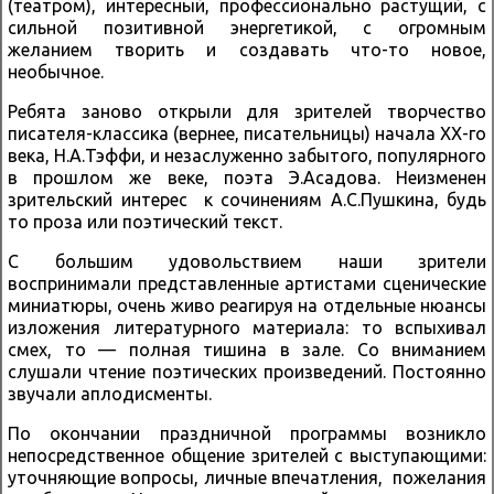
(театром), интересный, профессионально растущий, с
сильной позитивной энергетикой, с огромным
желанием творить и создавать что-то новое,
необычное.
Ребята заново открыли для зрителей творчество
писателя-классика (вернее, писательницы) начала ХХ-го
века, Н.А.Тэффи, и незаслуженно забытого, популярного
в прошлом же веке, поэта Э.Асадова. Неизменен
зрительский интерес к сочинениям А.С.Пушкина, будь
то проза или поэтический текст.
С большим удовольствием наши зрители
воспринимали представленные артистами сценические
миниатюры, очень живо реагируя на отдельные нюансы
изложения литературного материала: то вспыхивал
смех, то — полная тишина в зале. Со вниманием
слушали чтение поэтических произведений. Постоянно
звучали аплодисменты.
По окончании праздничной программы возникло
непосредственное общение зрителей с выступающими:
уточняющие вопросы, личные впечатления, пожелания