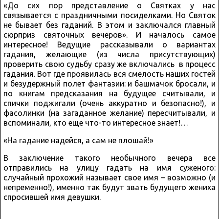
«До сих пор представление о Святках у нас
связывается с праздничными посиделками. Но Святок
не бывает без гаданий. В этом и заключался главный
сюрприз святочных вечеров». И началось самое
интересное! Ведущие рассказывали о вариантах
гадания, желающие (из числа присутствующих)
проверить свою судьбу сразу же включались в процесс
гадания. Вот где проявилась вся смелость наших гостей
и безудержный полет фантазии: и башмачок бросали, и
по книгам предсказания на будущее считывали, и
спички поджигали (очень аккуратно и безопасно!), и
фасолинки (на загаданное желание) пересчитывали, и
вспоминали, кто еще что-то интересное знает!…
«На гадание надейся, а сам не плошай!»
В заключение такого необычного вечера все
отправились на улицу гадать на имя суженого:
случайный прохожий называет свое имя – возможно (и
непременно!), именно так будут звать будущего жениха
спросившей имя девушки.