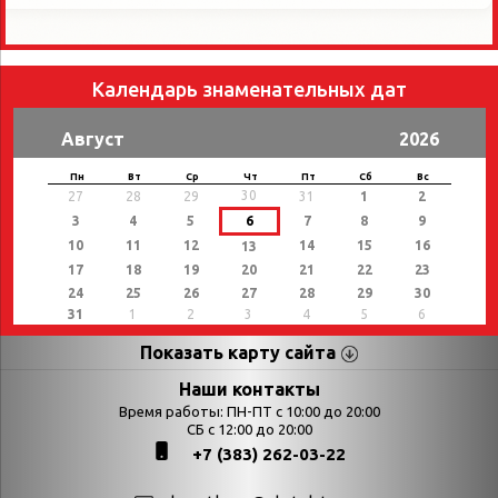
Календарь знаменательных дат
Август
2026
Пн
Вт
Ср
Чт
Пт
Сб
Вс
30
27
28
29
31
1
2
3
4
5
6
7
8
9
10
11
12
14
15
16
13
17
18
19
20
21
22
23
24
25
26
27
28
29
30
31
1
2
3
4
5
6
Показать карту сайта
Страницы
Категории
Наши контакты
Время работы: ПН-ПТ с 10:00 до 20:00
Афиша
СБ с 12:00 до 20:00
Выставки
+7 (383) 262-03-22
Библиотекарям
День в истории