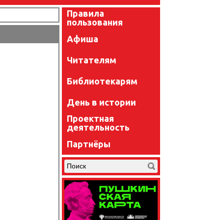
Правила
пользования
Афиша
Читателям
Библиотекарям
День в истории
Проектная
деятельность
Партнёры