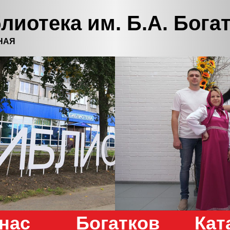
лиотека им. Б.А. Бога
НАЯ
нас
Богатков
Кат