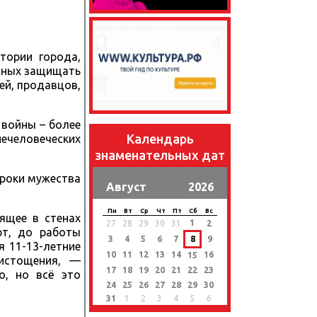
тории города,
анных защищать
ей, продавцов,
 войны – более
Календарь
нечеловеческих
знаменательных дат
уроки мужества
Август
2026
Пн
Вт
Ср
Чт
Пт
Сб
Вс
ящее в стенах
1
27
28
29
30
31
2
рт, до работы
3
4
5
6
7
8
9
 11-13-летние
10
11
12
13
14
16
15
т истощения, —
17
18
19
20
21
22
23
о, но всё это
24
25
26
27
28
29
30
31
1
2
3
4
5
6