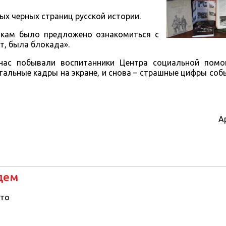
ых черных страниц русской истории.
икам было предложено ознакомиться с
т, была блокада».
 нас побывали воспитанники Центра социальной пом
тальные кадры на экране, и снова – страшные цифры соб
Арта
дем
то