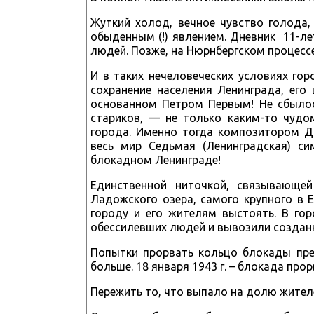
Жуткий холод, вечное чувство голода
обыденным (!) явлением. Дневник 11-лет
людей. Позже, на Нюрнбергском процесс
И в таких нечеловеческих условиях го
сохранение населения Ленинграда, ег
основанном Петром Первым! Не сбылос
стариков, — не только каким-то чудо
города. Именно тогда композитором 
весь мир Седьмая (Ленинградская) с
блокадном Ленинграде!
Единственной ниточкой, связывающе
Ладожского озера, самого крупного в 
городу и его жителям выстоять. В го
обессилевших людей и вывозили созданн
Попытки прорвать кольцо блокады пре
больше. 18 января 1943 г. – блокада про
Пережить то, что выпало на долю жител