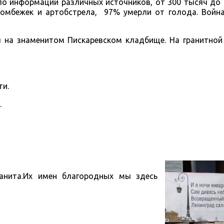
по информации различных источников, от 300 тысяч до
омбежек и артобстрела, 97% умерли от голода. Войн
 на знаменитом Пискаревском кладбище. На гранитной
ти.
.
анита.Их имен благородных мы здесь