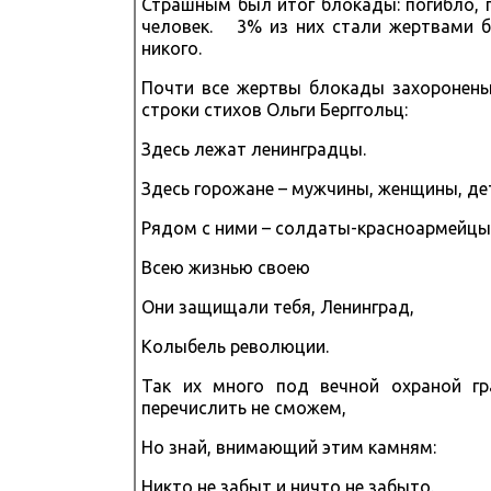
Страшным был итог блокады: погибло, 
человек. 3% из них стали жертвами б
никого.
Почти все жертвы блокады захоронены
строки стихов Ольги Берггольц:
Здесь лежат ленинградцы.
Здесь горожане – мужчины, женщины, де
Рядом с ними – солдаты-красноармейцы
Всею жизнью своею
Они защищали тебя, Ленинград,
Колыбель революции.
Так их много под вечной охраной гр
перечислить не сможем,
Но знай, внимающий этим камням:
Никто не забыт и ничто не забыто.