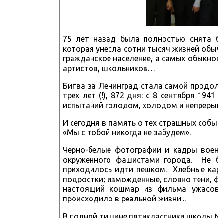
75 лет назад была полностью снята б
которая унесла сотни тысяч жизней обы
гражданское население, а самых обыкнов
артистов, школьников…
Битва за Ленинград стала самой продо
трех лет (!), 872 дня: с 8 сентября 19
испытаний голодом, холодом и непрер
И сегодня в память о тех страшных собы
«Мы с тобой никогда не забудем».
Черно-белые фотографии и кадры воен
окруженного фашистами города. Не б
приходилось идти пешком. Хлебные кар
подростки; изможденные, словно тени, 
настоящий кошмар из фильма ужасов,
происходило в реальной жизни!..
В полной тишине пятиклассники школы 