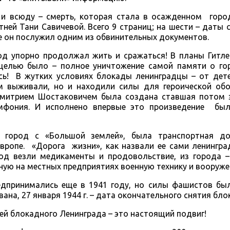
, и всюду – смерть, которая стала в осажденном горо
ней Тани Савичевой. Всего 9 страниц; на шести – даты 
е он послужил одним из обвинительных документов.
род упорно продолжал жить и сражаться! В планы Гитл
о целью было – полное уничтожение самой памяти о го
ь! В жутких условиях блокады ленинградцы – от дете
м выживали, но и находили силы для героической об
Дмитрием Шостаковичем была создана ставшая потом 
имфония. И исполнено впервые это произведение б
й город с «Большой землей», была транспортная д
Европе. «Дорога жизни», как назвали ее сами ленингр
род везли медикаменты и продовольствие, из города –
ую на местных предприятиях военную технику и вооруже
дпринимались еще в 1941 году, но силы фашистов бы
рвана, 27 января 1944 г. – дата окончательного снятия бло
ей блокадного Ленинграда – это настоящий подвиг!