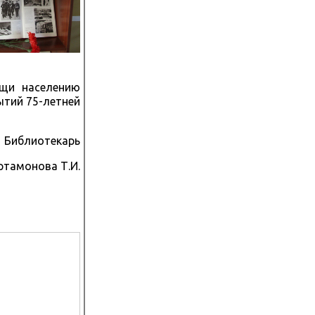
ощи населению
ытий 75-летней
Библиотекарь
монова Т.И.