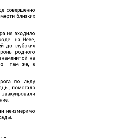
де совершенно
смерти близких
ера не входило
роде на Неве,
й до глубоких
ороны родного
знаменитой на
ыло там же, в
орога по льду
адцы, помогала
 эвакуировали
ние.
ли неизмеримо
кады.