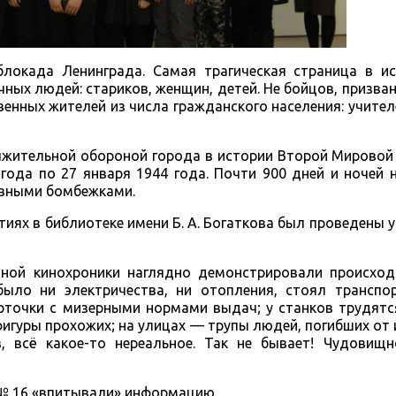
локада Ленинграда. Самая трагическая страница в ис
чных людей: стариков, женщин, детей. Не бойцов, призв
енных жителей из числа гражданского населения: учител
лжительной обороной города в истории Второй Мировой
41 года по 27 января 1944 года. Почти 900 дней и ночей 
ывными бомбежками.
тиях в библиотеке имени Б. А. Богаткова был проведены 
ной кинохроники наглядно демонстрировали происход
ыло ни электричества, ни отопления, стоял транспо
точки с мизерными нормами выдач; у станков трудятся
фигуры прохожих; на улицах — трупы людей, погибших о
 всё какое-то нереальное. Так не бывает! Чудовищн
№ 16 «впитывали» информацию.