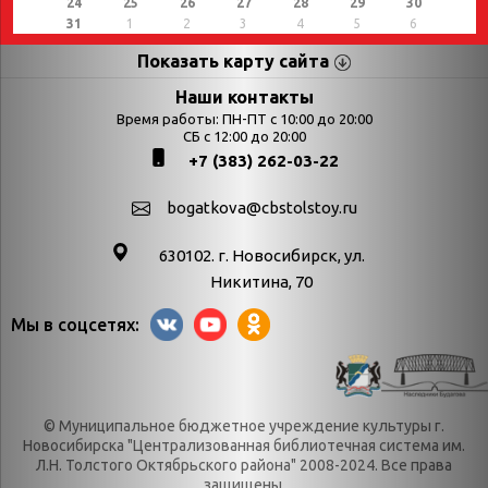
24
25
26
27
28
29
30
31
1
2
3
4
5
6
Показать карту сайта
Страницы
Категории
Наши контакты
Время работы: ПН-ПТ с 10:00 до 20:00
Афиша
СБ с 12:00 до 20:00
Выставки
+7 (383) 262-03-22
Библиотекарям
День в истории
Календарь
День в истории.
bogatkova@cbstolstoy.ru
знаменательных дат
Август
630102. г. Новосибирск, ул.
Методические
День в истории.
Никитина, 70
материалы
Апрель
Мы в соцсетях:
Богатков
День в истории.
Контакты
Декабрь
Литрес
День в истории.
© Муниципальное бюджетное учреждение культуры г.
Новости
Июль
Новосибирска "Централизованная библиотечная система им.
Категории
День в истории.
Л.Н. Толстого Октябрьского района" 2008-2024. Все права
защищены.