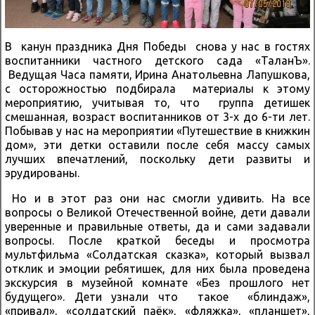
В канун праздника Дня Победы снова у нас в гостях
воспитанники частного детского сада «ТаланЪ».
Ведущая Часа памяти, Ирина Анатольевна Лапушкова,
с осторожностью подбирала материалы к этому
мероприятию, учитывая то, что группа детишек
смешанная, возраст воспитанников от 3-х до 6-ти лет.
Побывав у нас на мероприятии «Путешествие в книжкин
дом», эти детки оставили после себя массу самых
лучших впечатлений, поскольку дети развиты и
эрудированы.
Но и в этот раз они нас смогли удивить. На все
вопросы о Великой Отечественной войне, дети давали
уверенные и правильные ответы, да и сами задавали
вопросы. После краткой беседы и просмотра
мультфильма «Солдатская сказка», который вызвал
отклик и эмоции ребятишек, для них была проведена
экскурсия в музейной комнате «Без прошлого нет
будущего». Дети узнали что такое «блиндаж»,
«привал», «солдатский паёк», «фляжка», «планшет»,