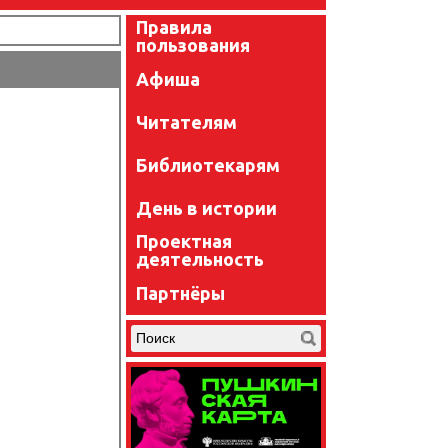
Правила
пользования
Афиша
Читателям
Библиотекарям
День в истории
Проектная
деятельность
Партнёры