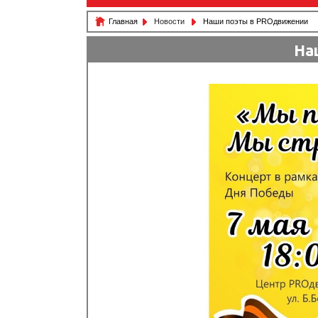
Главная
Новости
Наши поэты в PROдвижении
На