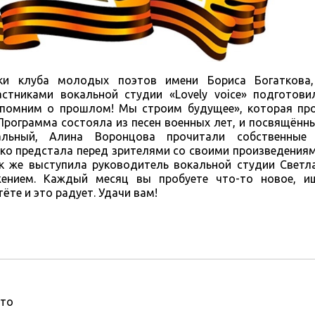
ки клуба молодых поэтов имени Бориса Богаткова,
тниками вокальной студии «Lovely voice» подготови
 помним о прошлом! Мы строим будущее», которая пр
рограмма состояла из песен военных лет, и посвящённ
льный, Алина Воронцова прочитали собственные 
ко предстала перед зрителями со своими произведениями
к же выступила руководитель вокальной студии Светла
ением. Каждый месяц вы пробуете что-то новое, ищ
ёте и это радует. Удачи вам!
то