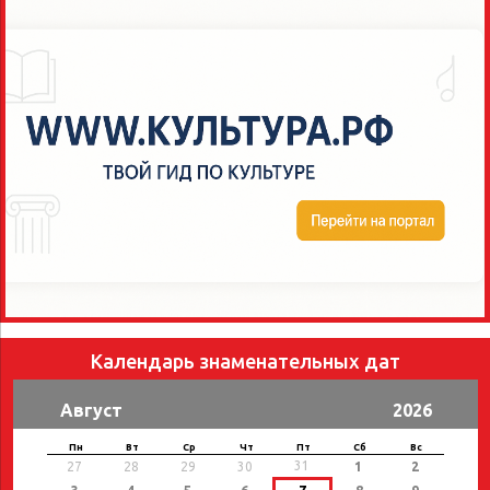
Календарь знаменательных дат
Август
2026
Пн
Вт
Ср
Чт
Пт
Сб
Вс
31
27
28
29
30
1
2