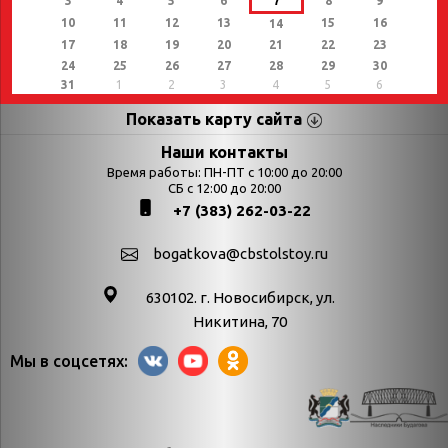
3
4
5
6
7
8
9
10
11
12
13
15
16
14
17
18
19
20
21
22
23
24
25
26
27
28
29
30
31
1
2
3
4
5
6
Показать карту сайта
Страницы
Категории
Наши контакты
Время работы: ПН-ПТ с 10:00 до 20:00
Афиша
СБ с 12:00 до 20:00
Выставки
+7 (383) 262-03-22
Библиотекарям
День в истории
Календарь
День в истории.
bogatkova@cbstolstoy.ru
знаменательных дат
Август
630102. г. Новосибирск, ул.
Методические
День в истории.
Никитина, 70
материалы
Апрель
Мы в соцсетях:
Богатков
День в истории.
Контакты
Декабрь
Литрес
День в истории.