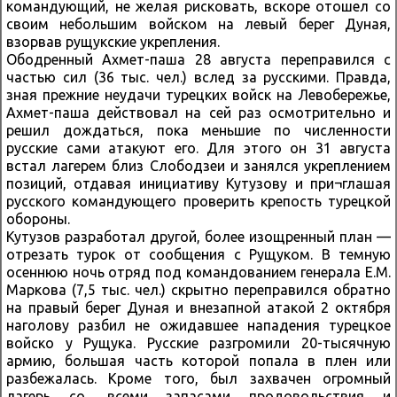
командующий, не желая рисковать, вскоре отошел со
своим небольшим войском на левый берег Дуная,
взорвав рущукские укрепления.
Ободренный Ахмет-паша 28 августа переправился с
частью сил (36 тыс. чел.) вслед за русскими. Правда,
зная прежние неудачи турецких войск на Левобережье,
Ахмет-паша действовал на сей раз осмотрительно и
решил дождаться, пока меньшие по численности
русские сами атакуют его. Для этого он 31 августа
встал лагерем близ Слободзеи и занялся укреплением
позиций, отдавая инициативу Кутузову и при¬глашая
русского командующего проверить крепость турецкой
обороны.
Кутузов разработал другой, более изощренный план —
отрезать турок от сообщения с Рущуком. В темную
осеннюю ночь отряд под командованием генерала Е.М.
Маркова (7,5 тыс. чел.) скрытно переправился обратно
на правый берег Дуная и внезапной атакой 2 октября
наголову разбил не ожидавшее нападения турецкое
войско у Рущука. Русские разгромили 20-тысячную
армию, большая часть которой попала в плен или
разбежалась. Кроме того, был захвачен огромный
лагерь со, всеми запасами продовольствия и