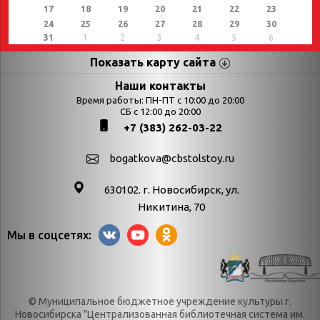
17
18
19
20
21
22
23
24
25
26
27
28
29
30
31
1
2
3
4
5
6
Показать карту сайта
Страницы
Категории
Наши контакты
Время работы: ПН-ПТ с 10:00 до 20:00
Афиша
СБ с 12:00 до 20:00
Выставки
+7 (383) 262-03-22
Библиотекарям
День в истории
Календарь
День в истории.
bogatkova@cbstolstoy.ru
знаменательных дат
Август
630102. г. Новосибирск, ул.
Методические
День в истории.
Никитина, 70
материалы
Апрель
Мы в соцсетях:
Богатков
День в истории.
Контакты
Декабрь
Литрес
День в истории.
© Муниципальное бюджетное учреждение культуры г.
Новости
Июль
Новосибирска "Централизованная библиотечная система им.