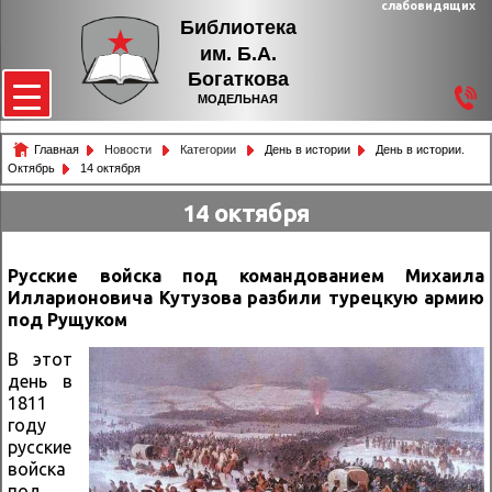
слабовидящих
Библиотека
им. Б.А.
Богаткова
МОДЕЛЬНАЯ
Главная
Новости
Категории
День в истории
День в истории.
Октябрь
14 октября
14 октября
Русские войска под командованием Михаила
Илларионовича Кутузова разбили турецкую армию
под Рущуком
В этот
день в
1811
году
русские
войска
под