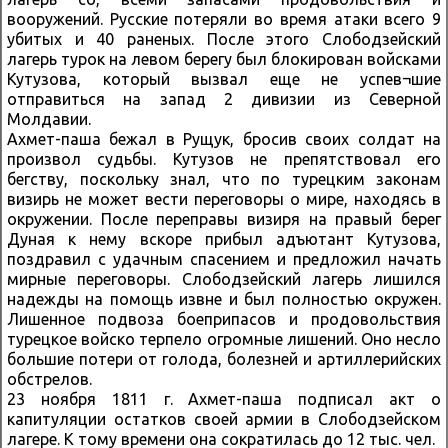
вооружений. Русские потеряли во время атаки всего 9
убитых и 40 раненых. После этого Слободзейский
лагерь турок на левом берегу был блокирован войсками
Кутузова, который вызвал еще не успев¬шие
отправиться на запад 2 дивизии из Северной
Молдавии.
Ахмет-паша бежал в Рущук, бросив своих солдат на
произвол судьбы. Кутузов не препятствовал его
бегству, поскольку знал, что по турецким законам
визирь не может вести переговоры о мире, находясь в
окружении. После переправы визиря на правый берег
Дуная к нему вскоре прибыл адъютант Кутузова,
поздравил с удачным спасением и предложил начать
мирные переговоры. Слободзейский лагерь лишился
надежды на помощь извне и был полностью окружен.
Лишенное подвоза боеприпасов и продовольствия
турецкое войско терпело огромные лишений. Оно несло
большие потери от голода, болезней и артиллерийских
обстрелов.
23 ноября 1811 г. Ахмет-паша подписал акт о
капитуляции остатков своей армии в Слободзейском
лагере. К тому времени она сократилась до 12 тыс. чел.