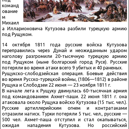
команд
ование
м
Михаил
а Илларионовича Кутузова разбили турецкую армию
под Рущуком.
14 октября 1811 года русские войска Кутузова
переправились через Дунай и неожиданным ударом
наголову разгромили 20-тысячную турецкую армию
под Рущуком (ныне болгарский город Русе). Русские
потеряли во время атаки всего 9 убитых и 40 раненых.
Рущукско-слободзейская операция. Боевые действия
во время Русско-турецкой войны, (1806—1812) в районе
Рущука и Слободзеи 22 июня — 23 ноября 1811 г.
В начале лета к Рущуку двинулась 60-тысячная армия
под командованием Ахмет-паши. 22 июня 1811 г. она
атаковала около Рущука войско Кутузова (15 тыс. чел.).
Русские артиллерийским огнем и контратаками
отразили натиск. Турки потеряли 5 тыс. чел., русские —
500 чел. Ахмет-паша отступил и стал окапываться,
ожидая нападения Кутузова. Но российский