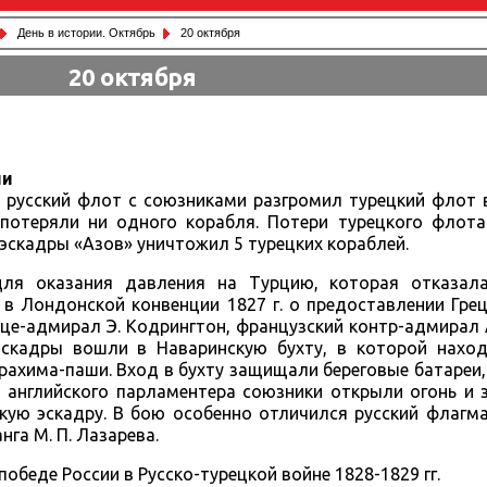
День в истории. Октябрь
20 октября
20 октября
ии
д) русский флот с союзниками разгромил турецкий флот
е потеряли ни одного корабля. Потери турецкого флот
эскадры «Азов» уничтожил 5 турецких кораблей.
ля оказания давления на Турцию, которая отказал
в Лондонской конвенции 1827 г. о предоставлении Гре
е-адмирал Э. Кодрингтон, французский контр-адмирал А.
 эскадры вошли в Наваринскую бухту, в которой наход
рахима-паши. Вход в бухту защищали береговые батареи
 английского парламентера союзники открыли огонь и 
кую эскадру. В бою особенно отличился русский флагм
га М. П. Лазарева.
обеде России в Русско-турецкой войне 1828-1829 гг.