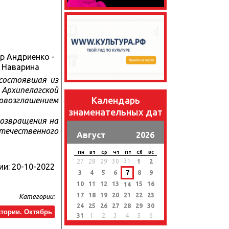
 состоявшая из
 Архипелагской
Календарь
ровозглашением
знаменательных дат
возвращения на
отечественного
Август
2026
Пн
Вт
Ср
Чт
Пт
Сб
Вс
31
27
28
29
30
1
2
ии:
20-10-2022
3
4
5
6
7
8
9
10
11
12
13
15
16
14
17
18
19
20
21
22
23
Категории:
24
25
26
27
28
29
30
стории. Октябрь
31
1
2
3
4
5
6