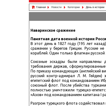
Главная
Новости
Категории
День в истории
Наваринское сражение
Памятная дата военной истории Росс
В этот день в 1827 году (195 лет наза
сражении у берегов Греции. Русские н
кораблей. Один только флагман русской 
Союзные эскадры были направлены д
требования держав, сформулированные 
По приказу командующих (английский виц
русский контр-адмирал Л. М. Гейден)
египетский флот под командованием Иб
союзный флот. После убийства турками
полностью уничтожили турецко-египетс
«Азов» под командованием капитана I ран
Разгром турецкого флота содействовал п