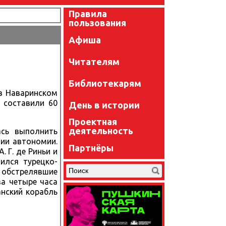
Правила
пользования
Афиша
Читателям
Библиотекарям
 в Наваринском
а составили 60
День в истории
Проектная
деятельность
ась выполнить
ции автономии.
Партнёры
 Г. де Риньи и
ился турецко-
, обстрелявшие
за четыре часа
анский корабль