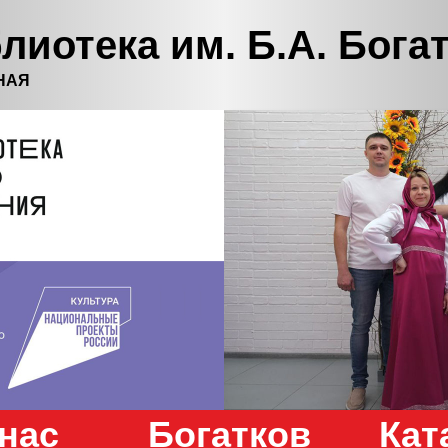
лиотека им. Б.А. Бога
НАЯ
нас
Богатков
Кат