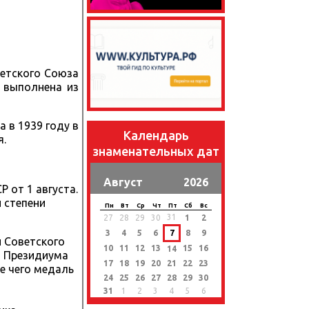
ветского Союза
 выполнена из
 в 1939 году в
Календарь
я.
знаменательных дат
Август
2026
 от 1 августа.
 степени
Пн
Вт
Ср
Чт
Пт
Сб
Вс
31
27
28
29
30
1
2
3
4
5
6
7
8
9
й Советского
10
11
12
13
15
16
14
м Президиума
17
18
19
20
21
22
23
ле чего медаль
24
25
26
27
28
29
30
31
1
2
3
4
5
6