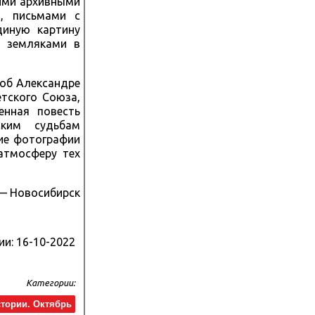
кими архивными
в, письмами с
диную картину
и земляками в
 об Александре
тского Союза,
енная повесть
ским судьбам
кие фотографии
атмосферу тех
 — Новосибирск
ии:
16-10-2022
Категории:
стории. Октябрь