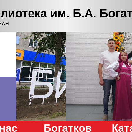
лиотека им. Б.А. Бога
НАЯ
нас
Богатков
Кат