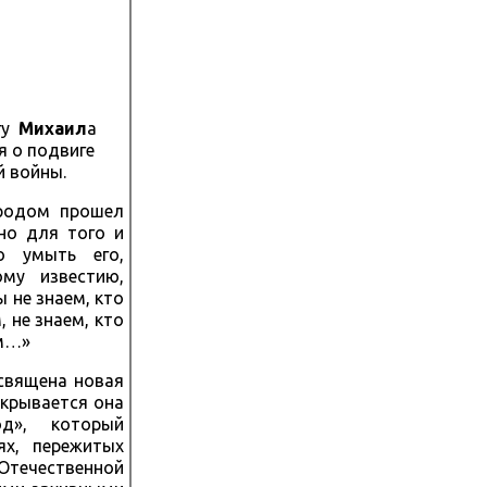
гу
Михаил
а
 о подвиге
й войны.
ородом прошел
но для того и
о умыть его,
му известию,
 не знаем, кто
 не знаем, кто
им…»
священа новая
ткрывается она
од», который
ях, пережитых
ечественной