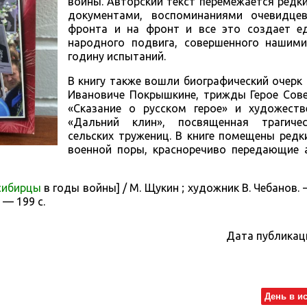
войны. Авторский текст перемежается ред
документами, воспоминаниями очевидце
фронта и на фронт и все это создает е
народного подвига, совершенного нашим
годину испытаний.
В книгу также вошли биографический очерк
Ивановиче Покрышкине, трижды Герое Сове
«Сказание о русском герое» и художеств
«Дальний клин», посвященная трагиче
сельских тружениц. В книге помещены ред
военной поры, красноречиво передающие 
сибирцы
в годы войны] / М. Щукин ; художник В. Чебанов.
 — 199 с.
Дата публикац
День в и