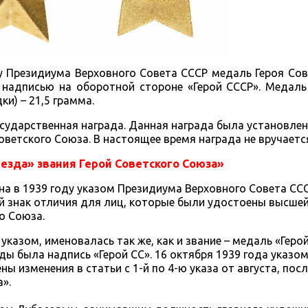
азу Президиума Верховного Совета СССР медаль Героя Со
 надписью на оборотной стороне «Герой СССР». Медаль
ки) – 21,5 грамма.
сударственная награда. Данная награда была установлена
оветского Союза. В настоящее время награда не вручаетс
езда» звания Герой Советского Союза»
 в 1939 году указом Президиума Верховного Совета СССР
 знак отличия для лиц, которые были удостоены высшей
о Союза.
указом, именовалась так же, как и звание – медаль «Геро
ады была надпись «Герой СС». 16 октября 1939 года указо
ы изменения в статьи с 1-й по 4-ю указа от августа, пос
».