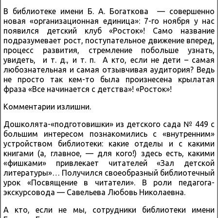
В библиотеке имени Б. А. Богаткова — совершенно
новая «организационная единица»: 7-го ноября у нас
появился детский клуб «Росток»! Само название
подразумевает рост, поступательное движение вперед,
процесс развития, стремление побольше узнать,
увидеть, и т. д., и т. п. А кто, если не дети – самая
любознательная и самая отзывчивая аудитория? Ведь
не просто так кем-то была произнесена крылатая
фраза «Все начинается с детства»! «Росток»!
Комментарии излишни.
Дошколята-«подготовишки» из детского сада № 449 с
большим интересом познакомились с «внутренним»
устройством библиотеки: какие отделы и с какими
книгами (а, главное, — для кого!) здесь есть, какими
«фишками» привлекает читателей «Зал детской
литературы»… Получился своеобразный библиотечный
урок «Посвящение в читатели». В роли педагога-
экскурсовода — Савельева Любовь Николаевна.
А кто, если не мы, сотрудники библиотеки имени