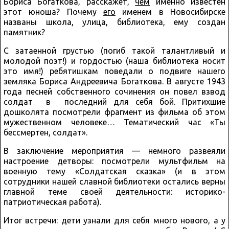
Бориса Богаткова, расскажет,
чем
именно известен
этот юноша? Почему
его
именем в Новосибирске
названы школа, улица, библиотека, ему создан
памятник?
С затаенной грустью (погиб такой талантливый и
молодой поэт!) и гордостью (наша библиотека носит
это имя!) ребятишкам поведали о подвиге нашего
земляка Бориса Андреевича Богаткова. В августе 1943
года песней собственного сочинения он повел взвод
солдат в последний для себя бой. Притихшие
дошколята посмотрели фрагмент из фильма об этом
мужественном человеке… Тематический час «Ты
бессмертен, солдат».
В заключение мероприятия — немного развеяли
настроение детворы: посмотрели мультфильм на
военную тему «Солдатская сказка» (и в этом
сотрудники нашей славной библиотеки остались верны
главной теме своей деятельности: историко-
патриотическая работа).
Итог встречи: дети узнали для себя много нового, а у