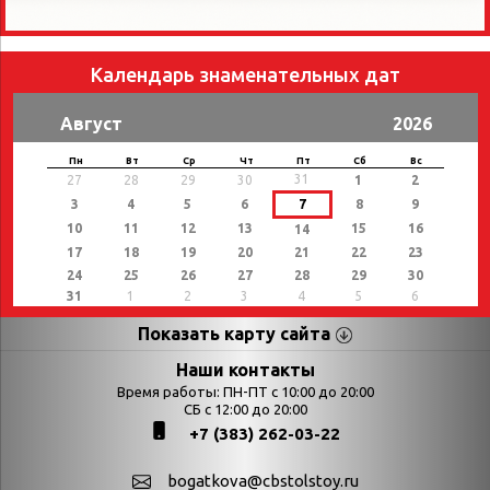
Календарь знаменательных дат
Август
2026
Пн
Вт
Ср
Чт
Пт
Сб
Вс
31
27
28
29
30
1
2
3
4
5
6
7
8
9
10
11
12
13
15
16
14
17
18
19
20
21
22
23
24
25
26
27
28
29
30
31
1
2
3
4
5
6
Показать карту сайта
Страницы
Категории
Наши контакты
Время работы: ПН-ПТ с 10:00 до 20:00
Афиша
СБ с 12:00 до 20:00
Выставки
+7 (383) 262-03-22
Библиотекарям
День в истории
Календарь
День в истории.
bogatkova@cbstolstoy.ru