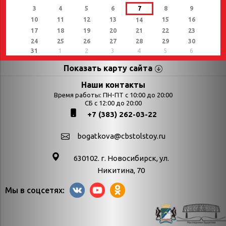
3
4
5
6
7
8
9
10
11
12
13
15
16
14
17
18
19
20
21
22
23
24
25
26
27
28
29
30
31
1
2
3
4
5
6
Показать карту сайта
Страницы
Категории
Наши контакты
Время работы: ПН-ПТ с 10:00 до 20:00
Афиша
СБ с 12:00 до 20:00
Выставки
+7 (383) 262-03-22
Библиотекарям
День в истории
Календарь
День в истории.
bogatkova@cbstolstoy.ru
знаменательных дат
Август
630102. г. Новосибирск, ул.
Методические
День в истории.
Никитина, 70
материалы
Апрель
Мы в соцсетях:
Богатков
День в истории.
Контакты
Декабрь
Литрес
День в истории.