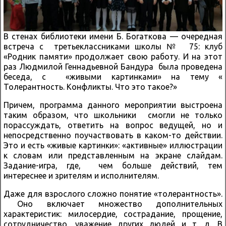
В стенах библиотеки имени Б. Богаткова — очередная
встреча с третьеклассниками школы № 75: клуб
«Родник памяти» продолжает свою работу. И на этот
раз Людмилой Геннадьевной Бандура была проведена
беседа, с «живыми картинками» на тему «
Толерантность. Конфликты. Что это такое?»
Причем, программа данного мероприятии выстроена
таким образом, что школьники смогли не только
порассуждать, ответить на вопрос ведущей, но и
непосредственно поучаствовать в каком-то действии.
Это и есть «живые картинки»: «активные» иллюстрации
к словам или представленным на экране слайдам.
Задание-игра, где, чем больше действий, тем
интереснее и зрителям и исполнителям.
Даже для взрослого сложно понятие «толерантность».
Оно включает множество дополнительных
характеристик: милосердие, сострадание, прощение,
сотрудничество, уважение других людей и т. д. В