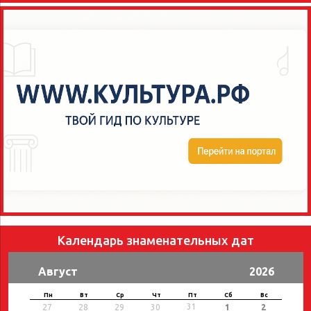
Календарь знаменательных дат
Август
2026
Пн
Вт
Ср
Чт
Пт
Сб
Вс
31
27
28
29
30
1
2