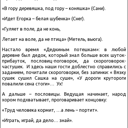
«В гору деревяшка, под гору – коняшка» (Сани).
«Идет Егорка – белая шубенка» (Снег).
«Гуляет в поле, да не конь,
Летает на воле, да не птица» (Метель, вьюга).
Настало время «Дедкиным потешкам»: в любой
деревне был дедок, который знал больше всех шуток-
прибауток, пословиц-поговорок, да скороговорок-
частушек. И здесь наши гости доблестно справились с
заданием, почитали скороговорки, без запинки: « Вязку
сушек сушил Сашка на суше», «У дороги крутороги
повалили сена стоги»… Ух!
А дальше – пословицы. Ведущая начинает, народ
хором подхватывает, проговаривает концовку:
«Труд человека кормит, …а лень – портит».
«Играть, играй, да дело… знай».