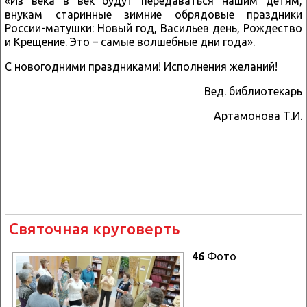
«Из века в век будут передаваться нашим детям,
внукам старинные зимние обрядовые праздники
России-матушки: Новый год, Васильев день, Рождество
и Крещение. Это – самые волшебные дни года».
С новогодними праздниками! Исполнения желаний!
Вед. библиотекарь
Артамонова Т.И.
Святочная круговерть
46
Фото