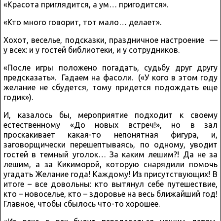
«Красота приглядится, а ум… пригодится».
«Кто много говорит, тот мало… делает».
Хохот, веселье, подсказки, праздничное настроение —
у всех: и у гостей библиотеки, и у сотрудников.
«После игры положено погадать, судьбу друг другу
предсказать». Гадаем на фасоли. («У кого в этом году
желание не сбудется, тому придется подождать еще
годик»).
И, казалось бы, мероприятие подходит к своему
естественному «До новых встреч!», но в зал
проскакивает какая-то непонятная фигура, и,
заговорщически перешептываясь, по одному, уводит
гостей в темный уголок… За каким лешим?! Да не за
лешим, а за Кикиморой, которую снарядили помочь
угадать Желание года! Каждому! Из присутствующих! В
итоге – все довольны: кто вытянул себе путешествие,
кто – новоселье, кто – здоровье на весь ближайший год!
Главное, чтобы сбылось что-то хорошее.