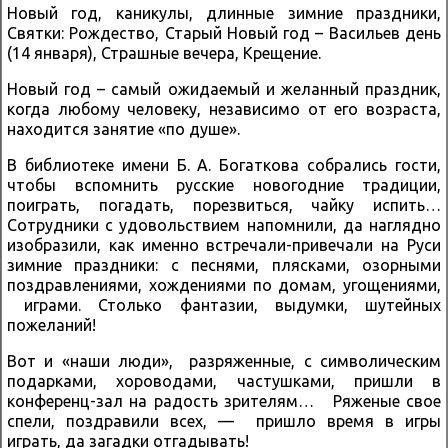
Новый год, каникулы, длинные зимние праздники,
Святки: Рождество, Старый Новый год – Васильев день
(14 января), Страшные вечера, Крещение.
Новый год – самый ожидаемый и желанный праздник,
когда любому человеку, независимо от его возраста,
находится занятие «по душе».
В библиотеке имени Б. А. Богаткова собрались гости,
чтобы вспомнить русские новогодние традиции,
поиграть, погадать, порезвиться, чайку испить…
Сотрудники с удовольствием напомнили, да наглядно
изобразили, как именно встречали-привечали на Руси
зимние праздники: с песнями, плясками, озорными
поздравлениями, хождениями по домам, угощениями,
играми. Столько фантазии, выдумки, шутейных
пожеланий!
Вот и «наши люди», разряженные, с символическим
подарками, хороводами, частушками, пришли в
конференц-зал на радость зрителям… Ряженые свое
спели, поздравили всех, — пришло время в игры
играть, да загадки отгадывать!