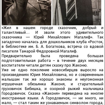
«Жил в нашем городе сказочник, добрый и
талантливый… И звали этого удивительного
сказочника — Юрий Михайлович Магалиф». Так
загадочно началась для дошкольников клуба «Росток,
в библиотеке им. Б. А. Богаткова, встреча со вдовой
писателя Тамарой Федоровной Магалиф.
Предварительно была проведена большая
подготовительная работа – в течение двух месяцев
воспитатели читали детям сказку про Жаконю.
Уже не одно поколение новосибирцев выросло на
произведениях Юрия Михайловича, но и современным
малышам так же хорошо знакомы и неугомонная
игрушечная обезьянка Жаконя, и старательный
грузовичок Бибишка, и озорной рыжий мальчишка
Городовичок. Сказка «Жаконя» переведена на многие
иностранные языки. А Городовичок, — ни много, ни
мало, — стал таким же узнаваемым символом города,