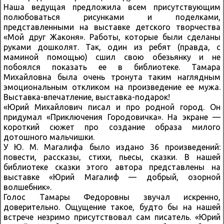
Наша ведущая предложила всем присутствующим
полюбоваться рисунками и поделками,
представленными на выставке детского творчества
«Мой друг Жаконя». Работы, которые были сделаны
руками дошколят. Так, один из ребят (правда, с
маминой помощью) сшил свою обезьянку и не
побоялся показать ее в библиотеке. Тамара
Михайловна была очень тронута таким наглядным
эмоциональным откликом на произведение ее мужа.
Выставка-впечатление, выставка-подарок!
«Юрий Михайлович писал и про родной город. Он
придумал «Приключения Городовичка». На экране —
короткий сюжет про создание образа милого
дотошного мальчишки.
У Ю. М. Магалифа было издано 36 произведений:
повести, рассказы, стихи, пьесы, сказки. В нашей
библиотеке сказки этого автора представлены на
выставке «Юрий Магалиф — добрый, озорной
волшебник».
Голос Тамары Федоровны звучал искренно,
доверительно. Ощущение такое, будто бы на нашей
встрече незримо присутствовал сам писатель. «Юрий