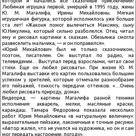
которой и начались все сказочные приключения!
Любимая игрушка первой, умершей в 1995 году, жены
Ю. М. Магалифа, Ирины Михайловны. Мягкая
игрушечная фигурка, которой исполнилось уже больше
ста лет! «Жаконя помог вылечиться Максиму, сыну
Ю.Никулина, который сильно разболелся. Отец читал
ему и рисовал картинки к сказкам. Обезьянка смогла
развеселить мальчика, — и он поправился».
«Юрий Михайлович был не только сказочником,
поэтом, писателем. Он выступал по радио, на
телевидении… Выступал перед взрослыми, читал свои
стихи. Еще он любил рисовать». При жизни Ю. М.
Магалифа выставки его картин пользовались большим
успехом у зрителей, которые отмечали разнообразие
его пейзажей, тонкость передачи оттенков. «…Очень
любил рисовать природу, дома».
Видеоряд — картины Магалифа разной техники
исполнения: акварель, мелки, масляные краски,
карандаш. Тамара Федоровна показала несколько
работ Юрия Михайловича «в натуральную величину»:
выразительные пейзажи, лаконичные и точные рисунки.
«Автор жалел, что не учился на художника, но он и сам
мог передать настроение, погоду».