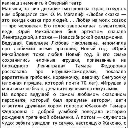
как наш знаменитый Оперный театр!
Малыши, затаив дыхание смотрели на экран, откуда к
ним обращался сам Ю. М. Магалиф: «Любая сказка —
это всегда сказка про людей. … Любая из моих сказок
— про человека». Его голос завораживал слушателей,
ведь Юрий Михайлович был артистом сначала
Лениградской, а позже — Новосибирской филармонии.
Ведущая, Савельева Любовь Николаевна, напомнила
про любимый всеми праздник, Новый год. «Юрий
Михайлович тоже любил Новый год. В его семье
сохранились елочные игрушки, привезенные из
блокадного Ленинграда». Тамара Федоровна
рассказала про игрушки-самоделки, показала
раритетные грибочек, корзиночку, девочку Снегурочку
(елочная игрушка, которой почти 70 лет). «Игрушек в
магазинах не было, делали игрушечки на елку сами».
На вопрос ведущей о самом любимом сказочном
персонаже, который был придуман автором, дети
ответили дружным хором голосов: «Жаконя!» Тамара
Федоровна с доброй улыбкой поведала историю
рождения тряпичной обезьянки. А потом — случилось
чудо: ребята увидели ту самую, настоящую Жаконю, с