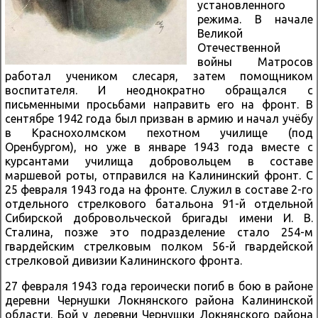
установленного
режима. В начале
Великой
Отечественной
войны Матросов
работал учеником слесаря, затем помощником
воспитателя. И неоднократно обращался с
письменными просьбами направить его на фронт. В
сентябре 1942 года был призван в армию и начал учёбу
в Краснохолмском пехотном училище (под
Оренбургом), но уже в январе 1943 года вместе с
курсантами училища добровольцем в составе
маршевой роты, отправился на Калининский фронт. С
25 февраля 1943 года на фронте. Служил в составе 2-го
отдельного стрелкового батальона 91-й отдельной
Сибирской добровольческой бригады имени И. В.
Сталина, позже это подразделение стало 254-м
гвардейским стрелковым полком 56-й гвардейской
стрелковой дивизии Калининского фронта.
27 февраля 1943 года героически погиб в бою в районе
деревни Чернушки Локнянского района Калининской
области. Бой у деревни Чернушки Локнянского района