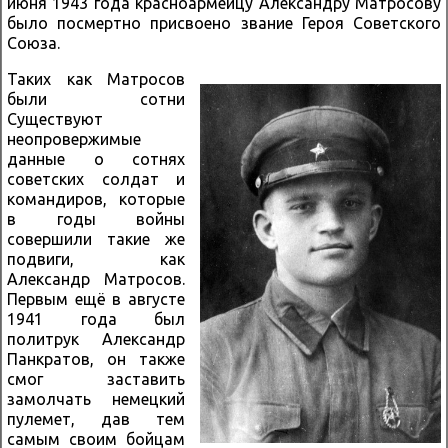
июня 1943 года красноармейцу Александру Матросову
было посмертно присвоено звание Героя Советского
Союза.
Таких как Матросов
были сотни
Существуют
неопровержимые
данные о сотнях
советских солдат и
командиров, которые
в годы войны
совершили такие же
подвиги, как
Александр Матросов.
Первым ещё в августе
1941 года был
политрук Александр
Панкратов, он также
смог заставить
замолчать немецкий
пулемет, дав тем
самым своим бойцам