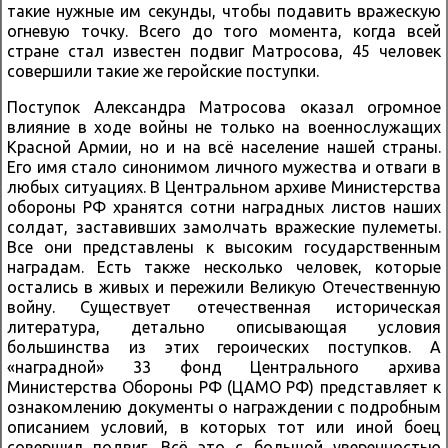
такие нужные им секунды, чтобы подавить вражескую
огневую точку. Всего до того момента, когда всей
стране стал известен подвиг Матросова, 45 человек
совершили такие же геройские поступки.
Поступок Александра Матросова оказал огромное
влияние в ходе войны не только на военнослужащих
Красной Армии, но и на всё население нашей страны.
Его имя стало синонимом личного мужества и отваги в
любых ситуациях. В Центральном архиве Министерства
обороны РФ хранятся сотни наградных листов наших
солдат, заставивших замолчать вражеские пулеметы.
Все они представлены к высоким государственным
наградам. Есть также несколько человек, которые
остались в живых и пережили Великую Отечественную
войну. Существует отечественная историческая
литература, детально описывающая условия
большинства из этих героических поступков. А
«наградной» 33 фонд Центрального архива
Министерства Обороны РФ (ЦАМО РФ) представляет к
ознакомлению документы о награждении с подробным
описанием условий, в которых тот или иной боец
совершил подвиг. Всё это с большой уверенностью