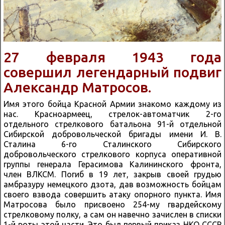
27 февраля 1943 года
совершил легендарный подвиг
Александр Матросов.
Имя этого бойца Красной Армии знакомо каждому из
нас. Красноармеец, стрелок-автоматчик 2-го
отдельного стрелкового батальона 91-й отдельной
Сибирской добровольческой бригады имени И. В.
Сталина 6-го Сталинского Сибирского
добровольческого стрелкового корпуса оперативной
группы генерала Герасимова Калининского фронта,
член ВЛКСМ. Погиб в 19 лет, закрыв своей грудью
амбразуру немецкого дзота, дав возможность бойцам
своего взвода совершить атаку опорного пункта. Имя
Матросова было присвоено 254-му гвардейскому
стрелковому полку, а сам он навечно зачислен в списки
1-й роты этой части. Это был первый приказ НКО СССР