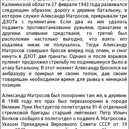
Калининской области 27 февраля 1943 года развивался
следующим образом: дорогу к деревне батальону, в
котором служил Александр Матросов, прикрывали три
ДЗОТа с пулеметами. Если два из них удалось
подавить противотанковыми ружьями, гранатами и
другими огневыми средствами, то третий был
расположен настолько выгодно, что взять его
издалека никак не получалось. Тогда Александр
Матросов совершил бросок вперед под огнем, и смог
кинуть в ДЗОТ две гранаты. Однако и после взрывов
пулемет продолжил стрельбу по поднявшемуся было в
атаку батальону. В этот момент Александр бросился на
амбразуру и прикрыл её своим телом, дав своим
товарищам необходимое время для рывка к немецкой
позиции.
Александр Матросов был похоронен там же, в деревне.
В 1948 году его прах был перезахоронен в городе
Великие Луки. Инструктор политотдела 91-й отдельной
стрелковой бригады старший лейтенант Петр Ильич
Волков сообщил в политотдел о подвиге А. Матросова.
Указом Президиума Верховного Совета СССР от 19