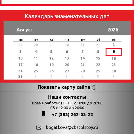
Календарь знаменательных дат
Август
2026
Пн
Вт
Ср
Чт
Пт
Сб
Вс
2
27
28
29
30
31
1
3
4
5
6
7
8
9
10
11
12
13
14
15
16
17
18
19
20
21
22
23
24
25
26
27
28
29
30
31
1
2
3
4
5
6
Показать карту сайта
Страницы
Категории
Наши контакты
Время работы: ПН-ПТ с 10:00 до 20:00
Афиша
СБ с 12:00 до 20:00
Выставки
+7 (383) 262-03-22
Библиотекарям
День в истории
Календарь
День в истории.
bogatkova@cbstolstoy.ru