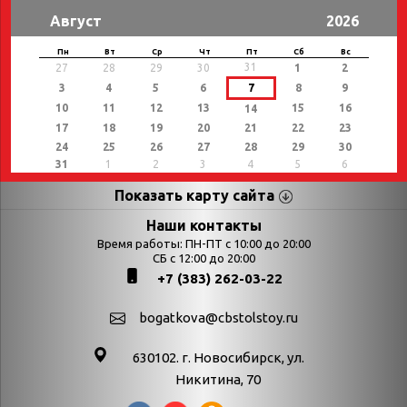
Август
2026
Пн
Вт
Ср
Чт
Пт
Сб
Вс
31
27
28
29
30
1
2
3
4
5
6
7
8
9
10
11
12
13
15
16
14
17
18
19
20
21
22
23
24
25
26
27
28
29
30
31
1
2
3
4
5
6
Показать карту сайта
Страницы
Категории
Наши контакты
Время работы: ПН-ПТ с 10:00 до 20:00
Афиша
СБ с 12:00 до 20:00
Выставки
+7 (383) 262-03-22
Библиотекарям
День в истории
Календарь
День в истории.
bogatkova@cbstolstoy.ru
знаменательных дат
Август
630102. г. Новосибирск, ул.
Методические
День в истории.
Никитина, 70
материалы
Апрель