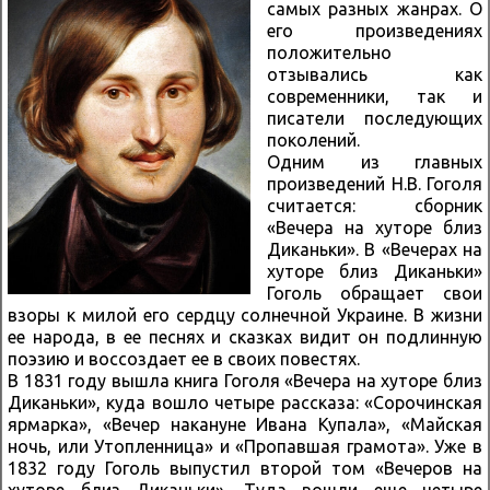
самых разных жанрах. О
его произведениях
положительно
отзывались как
современники, так и
писатели последующих
поколений.
Одним из главных
произведений Н.В. Гоголя
считается: сборник
«Вечера на хуторе близ
Диканьки». В «Вечерах на
хуторе близ Диканьки»
Гоголь обращает свои
взоры к милой его сердцу солнечной Украине. В жизни
ее народа, в ее песнях и сказках видит он подлинную
поэзию и воссоздает ее в своих повестях.
В 1831 году вышла книга Гоголя «Вечера на хуторе близ
Диканьки», куда вошло четыре рассказа: «Сорочинская
ярмарка», «Вечер накануне Ивана Купала», «Майская
ночь, или Утопленница» и «Пропавшая грамота». Уже в
1832 году Гоголь выпустил второй том «Вечеров на