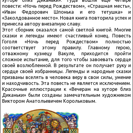
хуторе близ Диканьки». Туда вошли еще четыре
повести: «Ночь перед Рождеством», «Страшная месть»,
«Иван Федорович Шпонька и его тетушка» и
«Заколдованное место». Новая книга повторила успех и
принесла автору внезапную славу.
Этот сборник оказался самой светлой книгой. Многие
сказки и легенды имеют счастливый конец. Повесть
Гоголя «Ночь перед Рождеством» полностью
соответствует этому правилу. Главному герою,
отважному кузнецу Вакуле, приходится пройти
сложное испытание, для того чтобы завоевать сердце
своей возлюбленной. В результате он получает руку и
сердце своей избранницы. Легенды и народные сказки
призваны вселять в человека веру в свои силы, умение
и находчивость. Эта повесть не является исключением.
Красочные иллюстрации к «Вечерам на хуторе близ
Диканьки» были созданы замечательным художником
Виктором Анатольевичем Корольковым.