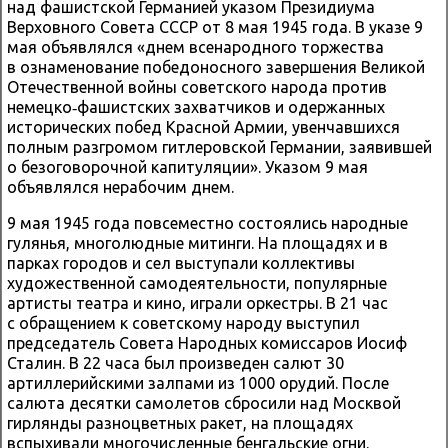
над фашистской Германией указом Президиума
Верховного Совета СССР от 8 мая 1945 года. В указе 9
мая объявлялся «днем всенародного торжества
в ознаменование победоносного завершения Великой
Отечественной войны советского народа против
немецко‑фашистских захватчиков и одержанных
исторических побед Красной Армии, увенчавшихся
полным разгромом гитлеровской Германии, заявившей
о безоговорочной капитуляции». Указом 9 мая
объявлялся нерабочим днем.
9 мая 1945 года повсеместно состоялись народные
гулянья, многолюдные митинги. На площадях и в
парках городов и сел выступали коллективы
художественной самодеятельности, популярные
артисты театра и кино, играли оркестры. В 21 час
с обращением к советскому народу выступил
председатель Совета Народных комиссаров Иосиф
Сталин. В 22 часа был произведен салют 30
артиллерийскими залпами из 1000 орудий. После
салюта десятки самолетов сбросили над Москвой
гирлянды разноцветных ракет, на площадях
вспыхивали многочисленные бенгальские огни.