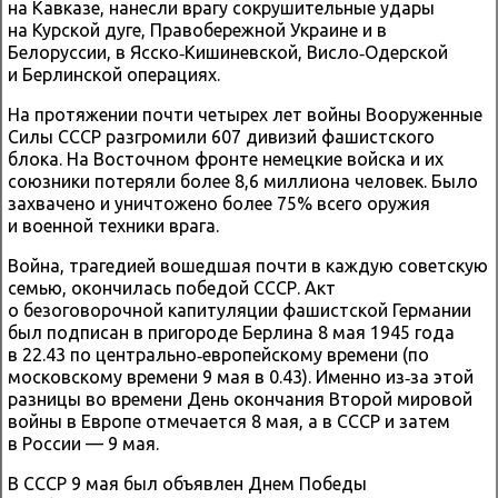
на Кавказе, нанесли врагу сокрушительные удары
на Курской дуге, Правобережной Украине и в
Белоруссии, в Ясско‑Кишиневской, Висло‑Одерской
и Берлинской операциях.
На протяжении почти четырех лет войны Вооруженные
Силы СССР разгромили 607 дивизий фашистского
блока. На Восточном фронте немецкие войска и их
союзники потеряли более 8,6 миллиона человек. Было
захвачено и уничтожено более 75% всего оружия
и военной техники врага.
Война, трагедией вошедшая почти в каждую советскую
семью, окончилась победой СССР. Акт
о безоговорочной капитуляции фашистской Германии
был подписан в пригороде Берлина 8 мая 1945 года
в 22.43 по центрально‑европейскому времени (по
московскому времени 9 мая в 0.43). Именно из‑за этой
разницы во времени День окончания Второй мировой
войны в Европе отмечается 8 мая, а в СССР и затем
в России — 9 мая.
В СССР 9 мая был объявлен Днем Победы