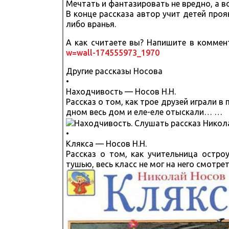
Мечтать и фантазировать не вредно, а в
В конце рассказа автор учит детей проя
либо вранья.
А как считаете вы? Напишите в комме
w=wall-174555973_1970
Другие рассказы Носова
•
Находчивость — Носов Н.Н.
Рассказ о том, как трое друзей играли в
дном весь дом и еле-еле отыскали… …
•
Клякса — Носов Н.Н.
Рассказ о том, как учительница остр
тушью, весь класс не мог на него смотре