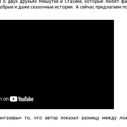
я о двух друзьях Мишутке и Стасике, которые любят ф
обрые и даже сказочные истории. А сейчас предлагаем п
Фантазеры» то, что автор показал разницу между л