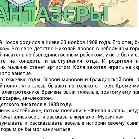
 Носов родился в Киеве 23 ноября 1908 года. Его отец б
ом. Все свое детство Николай провел в небольшом гор
 писатель не был единственным ребенком, у него были е
ть на концерты и выступления отца. И родители н
их мальчик станет артистом. Коля захотел играть на ск
 это занятие.
на тяжелые годы Первой мировой и Гражданской войн. 
й понял, что слезы бывают не только от горя. Кроме му
 электротехнике. Времена были тяжелые, поэтому ему пр
 косарем, землекопом.
етского писателя в 1938 году.
нием «Затейники», потом появились «Живая шляпа», «Чу
Печатались все эти рассказы в журнале «Мурзилка»..
идумывать и рассказывать веселые истории своему сын
оторым он бы мог заниматься.