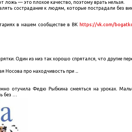
от ложь — это плохое качество, поэтому врать нельзя.
влять сострадание к людям, которые пострадали без вин
нтариях в нашем сообществе в ВК
https://vk.com/bogatk
 прятки. Один из низ так хорошо спрятался, что другие пе
оумно отучила Федю Рыбкина смеяться на уроках. Маль
ть без …