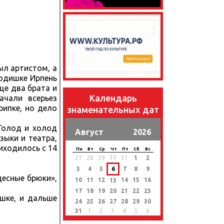
ыл артистом, а
одишке Ирпень
ще два брата и
Календарь
ачали всерьез
рипке, но дело
знаменательных дат
Голод и холод
Август
2026
зыки и театра,
иходилось с 14
Пн
Вт
Ср
Чт
Пт
Сб
Вс
30
27
28
29
31
1
2
3
4
5
6
7
8
9
десные брюки»,
10
11
12
14
15
16
13
17
18
19
20
21
22
23
ишке, и дальше
24
25
26
27
28
29
30
31
1
2
3
4
5
6