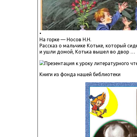
•
На горке — Носов Н.Н.
Рассказ о мальчике Котьке, который сиде
и ушли домой, Котька вышел во двор …
Книги из фонда нашей библиотеки