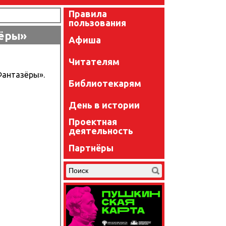
Правила
пользования
зёры»
Афиша
Читателям
Фантазёры».
Библиотекарям
День в истории
Проектная
деятельность
Партнёры