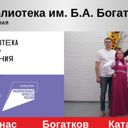
лиотека им. Б.А. Бога
НАЯ
нас
Богатков
Кат