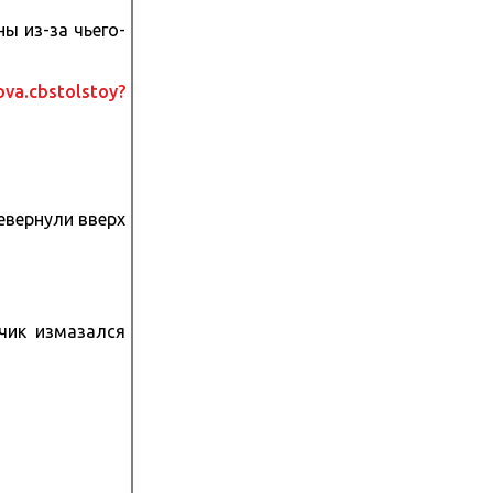
ы из-за чьего-
ova.cbstolstoy?
ревернули вверх
чик измазался