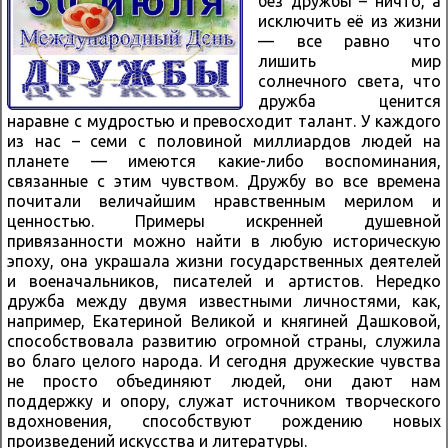
без дружбы – ничто, а
исключить её из жизни
— все равно что
лишить мир
солнечного света, что
дружба ценится
наравне с мудростью и превосходит талант. У каждого
из нас – семи с половиной миллиардов людей на
планете — имеются какие-либо воспоминания,
связанные с этим чувством. Дружбу во все времена
почитали величайшим нравственным мерилом и
ценностью. Примеры искренней душевной
привязанности можно найти в любую историческую
эпоху, она украшала жизни государственных деятелей
и военачальников, писателей и артистов. Нередко
дружба между двумя известными личностями, как,
например, Екатериной Великой и княгиней Дашковой,
способствовала развитию огромной страны, служила
во благо целого народа. И сегодня дружеские чувства
не просто объединяют людей, они дают нам
поддержку и опору, служат источником творческого
вдохновения, способствуют рождению новых
произведений искусства и литературы.