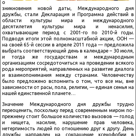
о
зникновения новой даты, Международного дня
дружбы, стали Декларация и Программа действий в
области культуры мира и международного
десятилетия культуры мира и ненасилия,
охватывающие период с 2001-го по 2010-й годы.
Подводя итоги этой полномасштабной акции, ООН —
на своей 65-й сессии в апреле 2011 года — предложила
выбрать соответствующий день в календаре – 30 июля,
и тогда же государствам и международным
организациям сосредоточиться на проведении всякого
рода мероприятий, направленных на развитие диалога
и взаимопонимания между странами. Человечеству
было предложено вспомнить о том, что все мы, вне
зависимости от расы, пола, религии, — единая семья на
нашей единственной планете…
Значение Международного дня дружбы трудно
переоценить, поскольку перед современным миром по-
прежнему стоит большое количество вызовов — голод
и нищета, насилие, нарушение прав человека,
нетерпимость людей по отношению друг к другу. День
дружбы направлен на сокращение ксенофобии в