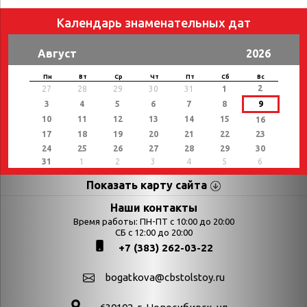
Календарь знаменательных дат
Август
2026
Пн
Вт
Ср
Чт
Пт
Сб
Вс
2
27
28
29
30
31
1
3
4
5
6
7
8
9
10
11
12
13
14
15
16
17
18
19
20
21
22
23
24
25
26
27
28
29
30
31
1
2
3
4
5
6
Показать карту сайта
Страницы
Категории
Наши контакты
Время работы: ПН-ПТ с 10:00 до 20:00
Афиша
СБ с 12:00 до 20:00
Выставки
+7 (383) 262-03-22
Библиотекарям
День в истории
Календарь
День в истории.
bogatkova@cbstolstoy.ru
знаменательных дат
Август