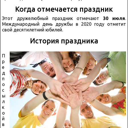
Когда отмечается праздник
Этот дружелюбный праздник отмечают
30 июля
.
Международный день дружбы в 2020 году отметит
свой десятилетний юбилей.
История праздника
П
р
е
д
п
о
с
ы
л
к
о
й
в