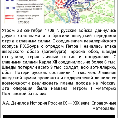
Утром 28 сентября 1708 г. русские войска двинулись
двумя колоннами и отбросили шведский передовой
отряд к главным силам. С соединением кавалерийского
корпуса Р.Х.Боура с отрядом Петра I началась атака
шведского обоза (вагенбурга). Бросив обоз, шведы
отступили, теряя личный состав и вооружение. С
главными силами Карла XII соединилось не более 6 тыс.
Шведы потеряли всего 9 тыс. солдат, всю артиллерию,
обоз. Потери русских составили 1 тыс. чел. Лишение
шведской армии провианта и подкреплений лишило ее
возможности реализовать планы похода на Москву.
Эта операция была названа Петром I «матерью
Полтавской баталии».
А.А. Данилов История России IX — XIX века. Справочные
материалы.