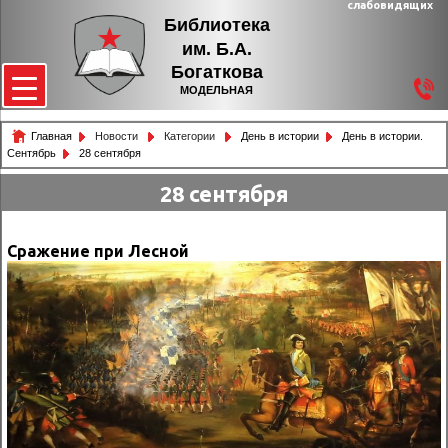
слабовидящих
Библиотека
им. Б.А.
Богаткова
МОДЕЛЬНАЯ
Главная
Новости
Категории
День в истории
День в истории.
Сентябрь
28 сентября
28 сентября
Сражение при Лесной