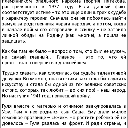
племянником опального наркома Георгия Пятакова,
расстрелянного в 1937 году. Если данный факт
соответствует истине – то это еще один штрих к судьбе
и характеру героини. Сначала она не побоялась выйти
замуж за родственника «врага народа», а потом, когда
в начале войны его отправили в ссылку – не затаила
личной обиды на Родину (как многие), а пошла ее
защищать.
Как бы там ни было – вопрос о том, кто был ее мужем,
не самый главный… Главное – это то, что ей
предстояло совершить в дальнейшем.
Трудно сказать, как сложилась бы судьба талантливой
девушки. Возможно, она все-таки захотела бы служить
искусству и стала бы одной из тех великих советских
актрис, которых так любит – до сих пор! – наш народ.
Но наступил 1941 год, принесший войну.
Гуля вместе с матерью и отчимом эвакуировалась в
Уфу. Там у нее родился сын Саша. Ему дали милое
семейное прозвище – «Ежик». Но растить ребенка ей не
довелось – Гуля рвалась на фронт. И ради страны, и