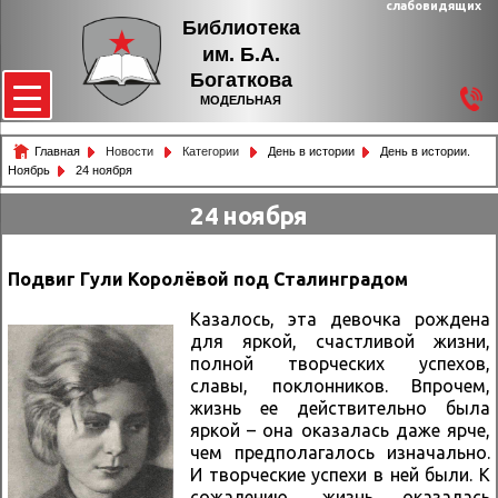
слабовидящих
Библиотека
им. Б.А.
Богаткова
МОДЕЛЬНАЯ
Главная
Новости
Категории
День в истории
День в истории.
Ноябрь
24 ноября
24 ноября
Подвиг Гули Королёвой под Сталинградом
Казалось, эта девочка рождена
для яркой, счастливой жизни,
полной творческих успехов,
славы, поклонников. Впрочем,
жизнь ее действительно была
яркой – она оказалась даже ярче,
чем предполагалось изначально.
И творческие успехи в ней были. К
сожалению, жизнь оказалась