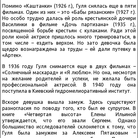
Помимо «Каштанки» (1926 г.), Гуля снялась еще в пяти
фильмах. Один из них – это «Бабы рязанские» (1927 г.).
Но особо трудно далась ей роль крестьянской дочери
Василинки в фильме «Дочь партизана» (1935 г.),
посвященной борьбе крестьян с кулаками. Ради этой
роли юной актрисе пришлось много тренироваться, в
том числе – ездить верхом. Но зато девочка была
щедро вознаграждена за труды – ей дали путевку в
«Артек».
В 1936 году Гуля снимается еще в двух фильмах –
«Солнечный маскарад» и «Я люблю». Но она, несмотря
на желание родителей и успехи, не желала быть
профессиональной актрисой. В 1940 году она
поступила в Киевский гидромелиоративный институт.
Вскоре девушка вышла замуж. Здесь существуют
разногласия по поводу того, кто был ее супругом. В
книге «Четвертая высота» Елены Ильиной
утверждается, что его звали Сергеем. Однако
большинство исследователей склоняется к тому, что
Гуля была замужем за Алексеем Пятаковым –