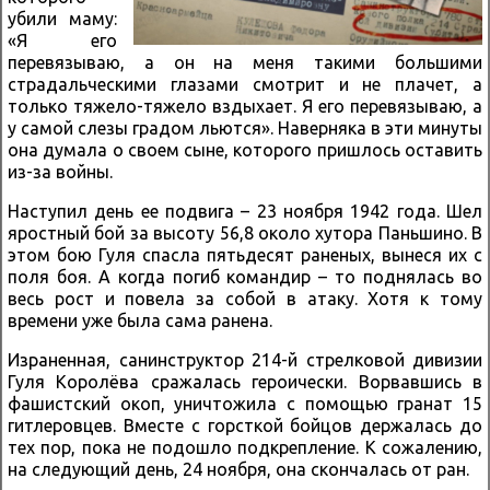
убили маму:
«Я его
перевязываю, а он на меня такими большими
страдальческими глазами смотрит и не плачет, а
только тяжело-тяжело вздыхает. Я его перевязываю, а
у самой слезы градом льются». Наверняка в эти минуты
она думала о своем сыне, которого пришлось оставить
из-за войны.
Наступил день ее подвига – 23 ноября 1942 года. Шел
яростный бой за высоту 56,8 около хутора Паньшино. В
этом бою Гуля спасла пятьдесят раненых, вынеся их с
поля боя. А когда погиб командир – то поднялась во
весь рост и повела за собой в атаку. Хотя к тому
времени уже была сама ранена.
Израненная, санинструктор 214-й стрелковой дивизии
Гуля Королёва сражалась героически. Ворвавшись в
фашистский окоп, уничтожила с помощью гранат 15
гитлеровцев. Вместе с горсткой бойцов держалась до
тех пор, пока не подошло подкрепление. К сожалению,
на следующий день, 24 ноября, она скончалась от ран.