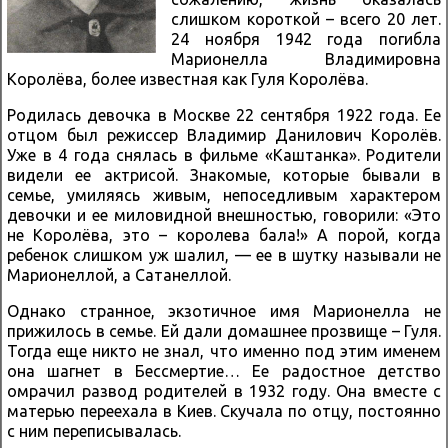
слишком короткой – всего 20 лет.
24 ноября 1942 года погибла
Марионелла Владимировна
Королёва, более известная как Гуля Королёва.
Родилась девочка в Москве 22 сентября 1922 года. Ее
отцом был режиссер Владимир Данилович Королёв.
Уже в 4 года снялась в фильме «Каштанка». Родители
видели ее актрисой. Знакомые, которые бывали в
семье, умиляясь живым, непоседливым характером
девочки и ее миловидной внешностью, говорили: «Это
не Королёва, это – королева бала!» А порой, когда
ребенок слишком уж шалил, — ее в шутку называли не
Марионеллой, а Сатанеллой.
Однако странное, экзотичное имя Марионелла не
прижилось в семье. Ей дали домашнее прозвище – Гуля.
Тогда еще никто не знал, что именно под этим именем
она шагнет в Бессмертие… Ее радостное детство
омрачил развод родителей в 1932 году. Она вместе с
матерью переехала в Киев. Скучала по отцу, постоянно
с ним переписывалась.