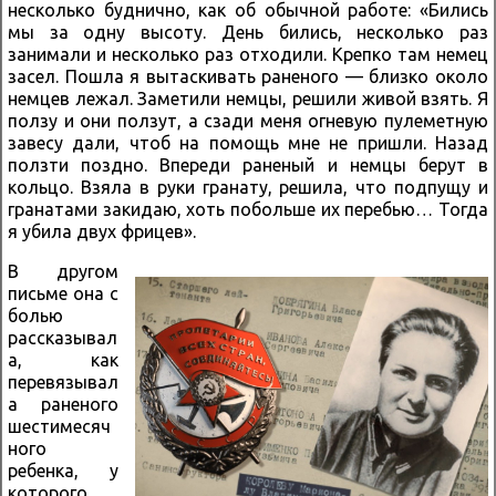
несколько буднично, как об обычной работе: «Бились
мы за одну высоту. День бились, несколько раз
занимали и несколько раз отходили. Крепко там немец
засел. Пошла я вытаскивать раненого — близко около
немцев лежал. Заметили немцы, решили живой взять. Я
ползу и они ползут, а сзади меня огневую пулеметную
завесу дали, чтоб на помощь мне не пришли. Назад
ползти поздно. Впереди раненый и немцы берут в
кольцо. Взяла в руки гранату, решила, что подпущу и
гранатами закидаю, хоть побольше их перебью… Тогда
я убила двух фрицев».
В другом
письме она с
болью
рассказывал
а, как
перевязывал
а раненого
шестимесяч
ного
ребенка, у
которого