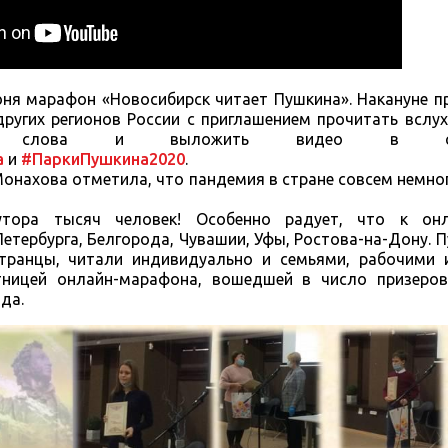
ня марафон «Новосибирск читает Пушкина». Накануне п
ругих регионов России с приглашением прочитать вслу
кого слова и выложить видео в с
а
и
#ПаркиПушкина2020
.
нахова отметила, что пандемия в стране совсем немно
утора тысяч человек! Особенно радует, что к онл
етербурга, Белгорода, Чувашии, Уфы, Ростова-на-Дону. 
транцы, читали индивидуально и семьями, рабочими 
тницей онлайн-марафона, вошедшей в число призеро
ода.