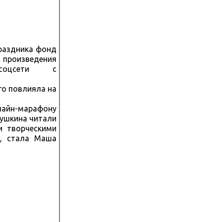
раздника фонд
х произведения
оцсети с
го повлияла на
айн-марафону
Пушкина читали
и творческими
в, стала Маша