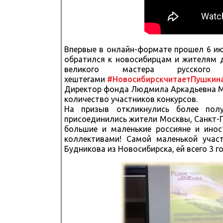
Впервые в онлайн-формате прошел 6 ию
обратился к новосибирцам и жителям д
великого мастера русс
хештегами
#НовосибирскчитаетПушкин
Директор фонда Людмила Аркадьевна Мо
количество участников конкурсов.
На призыв откликнулись более пол
присоединились жители Москвы, Санкт-П
большие и маленькие россияне и инос
коллективами! Самой маленькой учас
Будникова из Новосибирска, ей всего 3 г