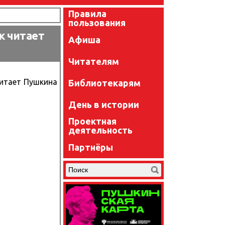
Правила
пользования
к читает
Афиша
Читателям
читает Пушкина
Библиотекарям
День в истории
Проектная
деятельность
Партнёры