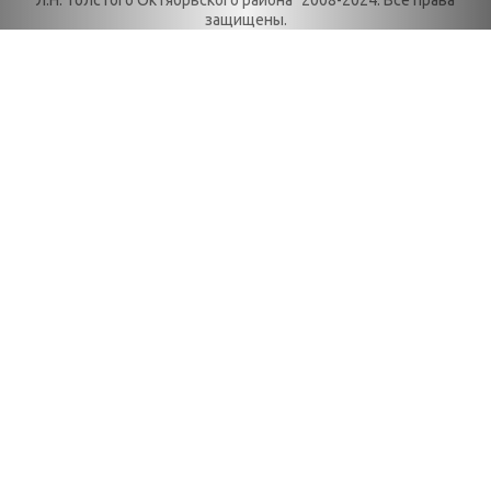
Категории
День в истории.
защищены.
О нас
Июнь
История
День в истории.
История
Май
библиотеки
День в истории.
Награды
Март
Локальные акты
День в истории.
Положения
Ноябрь
Правила
День в истории.
пользования
Октябрь
библиотекой
День в истории.
Реквизиты
Сентябрь
Уставные документы
День в истории.
Брендбук
Февраль
Правовые
День в истории.