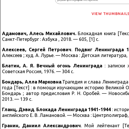
VIEW THUMBNAIL
Адамович, Алесь Михайлович.
Блокадная книга [Тек
Санкт-Петербург : Азбука , 2018. — 605, [1] с.
Алексеев, Сергей Петрович
.
Подвиг Ленинграда 1
Алексеев ; худ. А. Лурье. — Москва : Детская литература, 
Блатин, А. Я.
Вечный огонь Ленинграда
: записки 
Советская Россия, 1976. — 304 с.
Бондарь, Алла Марковна
.Трагедия и слава Ленинграда
года [Текст] : в помощи изучающим историю Великой Оте
Бондарь ; автор предисловия Р. Н. Оробей. — Новосиб
2013. — 139 с.
Гланц, Дэвид
.
Блокада Ленинграда 1941-1944
: истори
английского Е. В. Ламановой. — Москва : Центрполиграф, 
Гранин, Даниил Александрович
. Мой лейтенант [Те