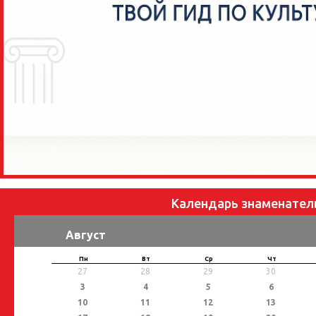
Календарь знаменател
Август
Пн
Вт
Ср
Чт
27
28
29
30
3
4
5
6
10
11
12
13