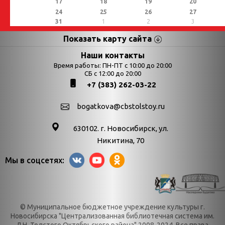
17
18
19
20
24
25
26
27
31
1
2
3
Показать карту сайта
Страницы
Категории
Наши контакты
Время работы: ПН-ПТ с 10:00 до 20:00
Афиша
СБ с 12:00 до 20:00
Выставки
+7 (383) 262-03-22
Библиотекарям
День в истории
Календарь
День в истории.
bogatkova@cbstolstoy.ru
знаменательных дат
Август
630102. г. Новосибирск, ул.
Методические
День в истории.
Никитина, 70
материалы
Апрель
Мы в соцсетях:
Богатков
День в истории.
Контакты
Декабрь
Литрес
День в истории.
© Муниципальное бюджетное учреждение культуры г.
Новости
Июль
Новосибирска "Централизованная библиотечная система им.
Л.Н. Толстого Октябрьского района" 2008-2024. Все права