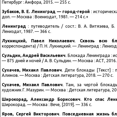
Петербург : Амфора, 2015. — 255 с.
Зубаков, В. Е.
Ленинград — город-герой
: историческа
доп. — Москва : Воениздат, 1981. — 214 с.+
Ленинград
: путеводитель / сост.: В. А. Витязева, Б
Лениздат, 1987. — 366 с.
Лукницкий, Павел Николаевич
.
Сквозь всю бл
корреспондента) / П. Н. Лукницкий. — Ленинград : Ленизда
Сульдин, Андрей Васильевич
. Блокада Ленинграда : 
— 875 дней и ночей / А. В. Сульдин. — Москва : АСТ, 2016.
Сухачев, Михаил Павлович
. Дети блокады [Текст] : п
Алимов. — Москва : Детская литература, 2018. — 270 с.
Сухачев, Михаил Павлович
. Там, за чертой блокады
художник Г. Мазурин. — Москва : Детская литература, 2018
Широкорад, Александр Борисович
.
Кто спас Лен
Широкорад. — Москва : Вече, [2019]. — 336 с.
Яров, Сергей Викторович
.
Повседневная жизнь бл