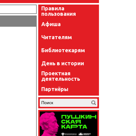
Правила
пользования
Афиша
Читателям
Библиотекарям
День в истории
Проектная
деятельность
Партнёры