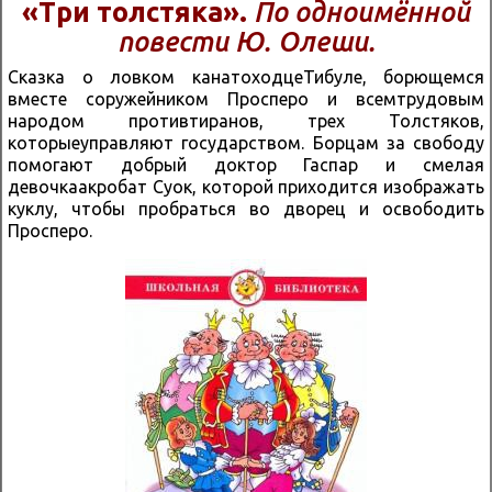
«Три толстяка».
По одноимённой
повести Ю. Олеши.
Сказка о ловком канатоходцеТибуле, борющемся
вместе соружейником Просперо и всемтрудовым
народом противтиранов, трех Толстяков,
которыеуправляют государством. Борцам за свободу
помогают добрый доктор Гаспар и смелая
девочкаакробат Суок, которой приходится изображать
куклу, чтобы пробраться во дворец и освободить
Просперо.