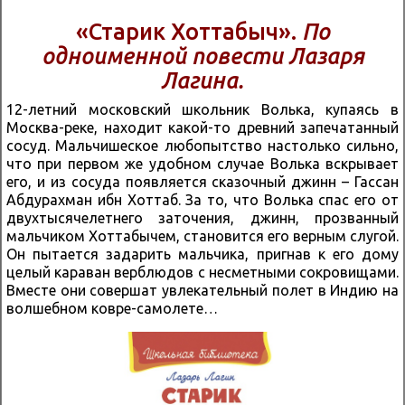
«Старик Хоттабыч».
По
одноименной повести Лазаря
Лагина.
12-летний московский школьник Волька, купаясь в
Москва-реке, находит какой-то древний запечатанный
сосуд. Мальчишеское любопытство настолько сильно,
что при первом же удобном случае Волька вскрывает
его, и из сосуда появляется сказочный джинн – Гассан
Абдурахман ибн Хоттаб. За то, что Волька спас его от
двухтысячелетнего заточения, джинн, прозванный
мальчиком Хоттабычем, становится его верным слугой.
Он пытается задарить мальчика, пригнав к его дому
целый караван верблюдов с несметными сокровищами.
Вместе они совершат увлекательный полет в Индию на
волшебном ковре-самолете…