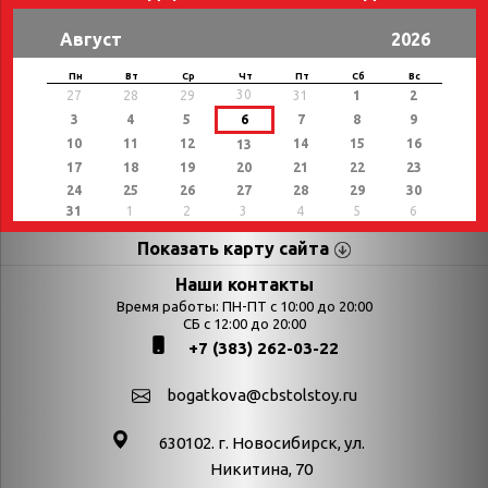
Август
2026
Пн
Вт
Ср
Чт
Пт
Сб
Вс
30
27
28
29
31
1
2
3
4
5
6
7
8
9
10
11
12
14
15
16
13
17
18
19
20
21
22
23
24
25
26
27
28
29
30
31
1
2
3
4
5
6
Показать карту сайта
Страницы
Категории
Наши контакты
Время работы: ПН-ПТ с 10:00 до 20:00
Афиша
СБ с 12:00 до 20:00
Выставки
+7 (383) 262-03-22
Библиотекарям
День в истории
Календарь
День в истории.
bogatkova@cbstolstoy.ru
знаменательных дат
Август
630102. г. Новосибирск, ул.
Методические
День в истории.
Никитина, 70