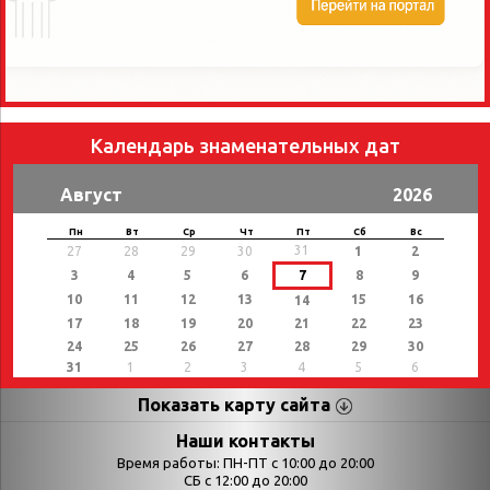
Календарь знаменательных дат
Август
2026
Пн
Вт
Ср
Чт
Пт
Сб
Вс
31
27
28
29
30
1
2
3
4
5
6
7
8
9
10
11
12
13
15
16
14
17
18
19
20
21
22
23
24
25
26
27
28
29
30
31
1
2
3
4
5
6
Показать карту сайта
Страницы
Категории
Наши контакты
Время работы: ПН-ПТ с 10:00 до 20:00
Афиша
СБ с 12:00 до 20:00
Выставки