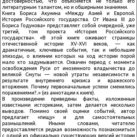
достоверностью, что объясняется не только его
литературным талантом, но и обширными знаниями.
Книга Бориса Акунина «Между Азией и Европой.
История Российского государства. От Ивана III до
Бориса Годунова» представляет собой очередной, уже
третий, том проекта «История Российского
государства». «В этой книге оживают страницы
отечественной истории XV-XVI веков, — как
драматичные, ключевые события, так и небольшие
эпизоды, о влиянии которых на ход истории порой
мало кто задумывается. Охвачен период с момента
освобождения Руси от иноземного владычества до
великой Смуты — новой утраты независимости в
результате внутреннего кризиса и вражеского
вторжения. Почему первоначальные успехи сменились
поражениями?..» (из аннотации к книге).
В произведении приведены факты, изложенные
известными историками, затем делается несколько
выводов. Помимо своей оценки событий, автор
предлагает «пищу» и для самостоятельных
размышлений. Иными словами, читателю
предоставляется редкая возможность познакомиться
с одной из официально существующих версий истории